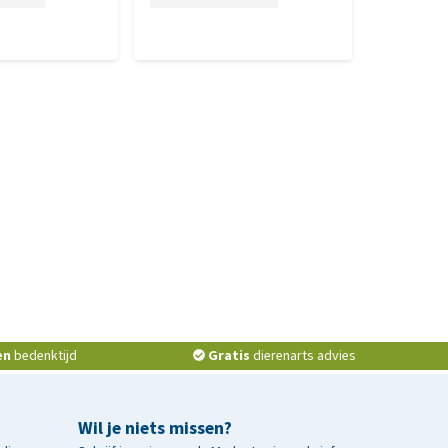
en
bedenktijd
Gratis
dierenarts advies
Wil je niets missen?