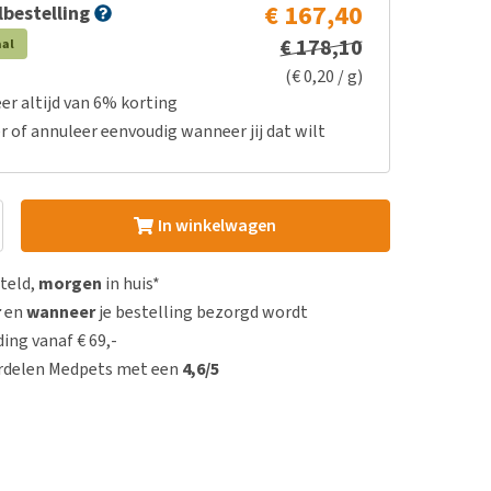
€ 167,40
bestelling
€ 178,10
aal
(€ 0,20 / g)
er altijd van 6% korting
r of annuleer eenvoudig wanneer jij dat wilt
In winkelwagen
steld,
morgen
in huis*
r
en
wanneer
je bestelling bezorgd wordt
ing vanaf € 69,-
rdelen Medpets met een
4,6/5