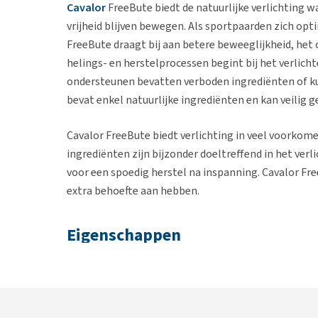
Cavalor
FreeBute biedt de natuurlijke verlichting 
vrijheid blijven bewegen. Als sportpaarden zich op
FreeBute draagt bij aan betere beweeglijkheid, het
helings- en herstelprocessen begint bij het verlic
ondersteunen bevatten verboden ingrediënten of k
bevat enkel natuurlijke ingrediënten en kan veilig
Cavalor FreeBute biedt verlichting in veel voorkom
ingrediënten zijn bijzonder doeltreffend in het ve
voor een spoedig herstel na inspanning. Cavalor F
extra behoefte aan hebben.
Eigenschappen
Draagt bij aan ondersteuning van soepele spier
Bevat alleen natuurlijke ingrediënten
Bevat vitamines en mineralen