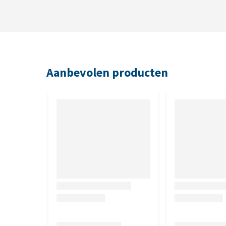
Kruiden (Ribes Nigrum en Salix Alba), essentiële ol
vitamines, zink, mangaan, vitamine E, selenium, L-l
Aanbevolen producten