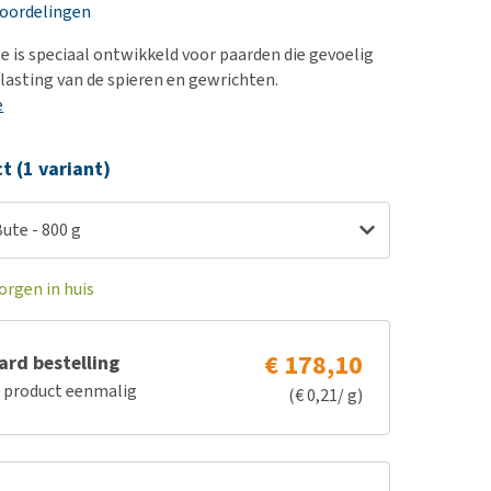
erproblemen
nd te zwaar wordt?
eoordelingen
derdom en dementie
lp! Mijn hond plast in
e is speciaal ontwikkeld voor paarden die gevoelig
is. Wat nu?
ergewicht en conditie
elasting van de spieren en gewrichten.
kijk alles
e
ieren, pezen en botten
uchtbaarheid
ct (1 variant)
kijk alles
ute - 800 g
orgen in huis
€ 178,10
rd bestelling
e product eenmalig
(€ 0,21/ g)