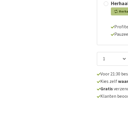
Herhaal
Herh
Profite
Pauzee
Voor 21:30 be
Kies zelf
waa
Gratis
verzend
Klanten beoo