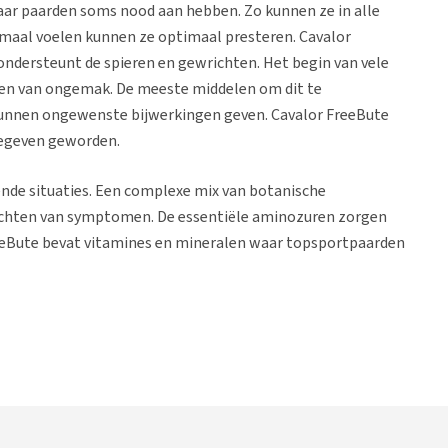
waar paarden soms nood aan hebben. Zo kunnen ze in alle
timaal voelen kunnen ze optimaal presteren. Cavalor
 ondersteunt de spieren en gewrichten. Het begin van vele
hten van ongemak. De meeste middelen om dit te
unnen ongewenste bijwerkingen geven. Cavalor FreeBute
 gegeven geworden.
ende situaties. Een complexe mix van botanische
rlichten van symptomen. De essentiële aminozuren zorgen
reeBute bevat vitamines en mineralen waar topsportpaarden
en en gewrichten