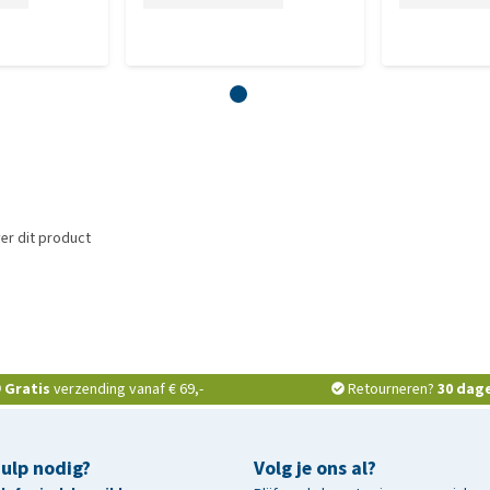
er dit product
Gratis
verzending vanaf € 69,-
Retourneren?
30 dag
hulp nodig?
Volg je ons al?