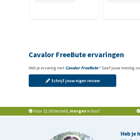
Cavalor FreeBute ervaringen
Heb je ervaring met
Cavalor FreeBute
? Geef jouw mening ov
Schrijf jouw eigen review
Voor 21:30 besteld,
morgen
in huis*
Heb je 