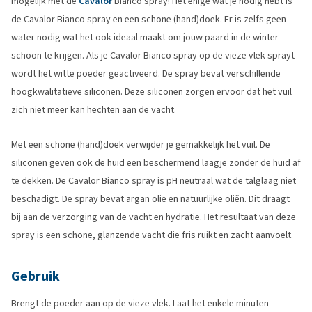
mogelijk met de
Cavalor
Bianco spray! Het enige wat je nodig hebt is
de Cavalor Bianco spray en een schone (hand)doek. Er is zelfs geen
water nodig wat het ook ideaal maakt om jouw paard in de winter
schoon te krijgen. Als je Cavalor Bianco spray op de vieze vlek sprayt
wordt het witte poeder geactiveerd. De spray bevat verschillende
hoogkwalitatieve siliconen. Deze siliconen zorgen ervoor dat het vuil
zich niet meer kan hechten aan de vacht.
Met een schone (hand)doek verwijder je gemakkelijk het vuil. De
siliconen geven ook de huid een beschermend laagje zonder de huid af
te dekken. De Cavalor Bianco spray is pH neutraal wat de talglaag niet
beschadigt. De spray bevat argan olie en natuurlijke oliën. Dit draagt
bij aan de verzorging van de vacht en hydratie. Het resultaat van deze
spray is een schone, glanzende vacht die fris ruikt en zacht aanvoelt.
Gebruik
Brengt de poeder aan op de vieze vlek. Laat het enkele minuten