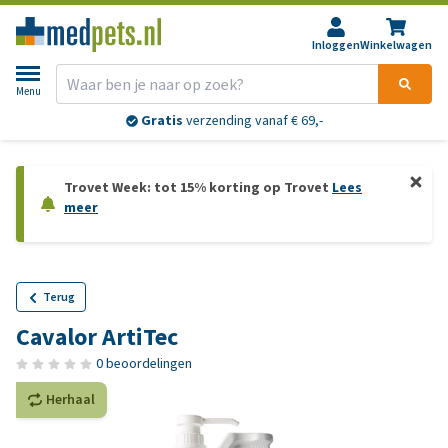
Inloggen
Winkelwagen
Menu
Gratis
verzending vanaf € 69,-
Trovet Week: tot 15% korting op Trovet
Lees
meer
Terug
Cavalor ArtiTec
0 beoordelingen
Herhaal