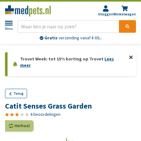
Inloggen
Winkelwagen
Menu
Gratis
verzending vanaf € 69,-
Trovet Week: tot 15% korting op Trovet
Lees
meer
Terug
Catit Senses Grass Garden
4 beoordelingen
Herhaal