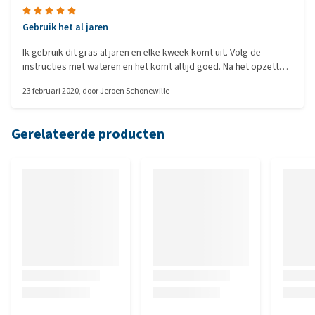
Gebruik het al jaren
Ik gebruik dit gras al jaren en elke kweek komt uit. Volg de
instructies met wateren en het komt altijd goed. Na het opzetten
gaat het een week in de vensterbank in de zon en na een week
23 februari 2020
, door
Jeroen Schonewille
heb je de eerste sprieten van minstens 5 cm. Na ongeveer 1,5
week zijn de eerste sprieten 10 cm en kan het bij de katten
geplaatst worden. Staat hier ongeveer 3 weken voor ik de
Gerelateerde producten
volgende kweek opzet dus per kweek ongeveer 4 weken. Top
product!