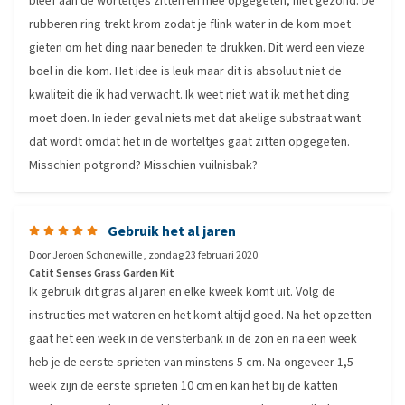
bleef aan de worteltjes zitten en mee opgegeten; niet gezond. De
rubberen ring trekt krom zodat je flink water in de kom moet
gieten om het ding naar beneden te drukken. Dit werd een vieze
boel in die kom. Het idee is leuk maar dit is absoluut niet de
kwaliteit die ik had verwacht. Ik weet niet wat ik met het ding
moet doen. In ieder geval niets met dat akelige substraat want
dat wordt omdat het in de worteltjes gaat zitten opgegeten.
Misschien potgrond? Misschien vuilnisbak?
Gebruik het al jaren
Door
Jeroen Schonewille
,
zondag 23 februari 2020
Catit Senses Grass Garden Kit
Ik gebruik dit gras al jaren en elke kweek komt uit. Volg de
instructies met wateren en het komt altijd goed. Na het opzetten
gaat het een week in de vensterbank in de zon en na een week
heb je de eerste sprieten van minstens 5 cm. Na ongeveer 1,5
week zijn de eerste sprieten 10 cm en kan het bij de katten