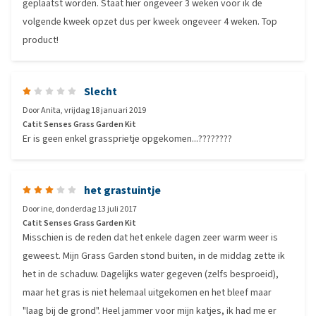
geplaatst worden. Staat hier ongeveer 3 weken voor ik de
volgende kweek opzet dus per kweek ongeveer 4 weken. Top
product!
Slecht
Door
Anita
,
vrijdag 18 januari 2019
Catit Senses Grass Garden Kit
Er is geen enkel grassprietje opgekomen...????????
het grastuintje
Door
ine
,
donderdag 13 juli 2017
Catit Senses Grass Garden Kit
Misschien is de reden dat het enkele dagen zeer warm weer is
geweest. Mijn Grass Garden stond buiten, in de middag zette ik
het in de schaduw. Dagelijks water gegeven (zelfs besproeid),
maar het gras is niet helemaal uitgekomen en het bleef maar
"laag bij de grond". Heel jammer voor mijn katjes, ik had me er