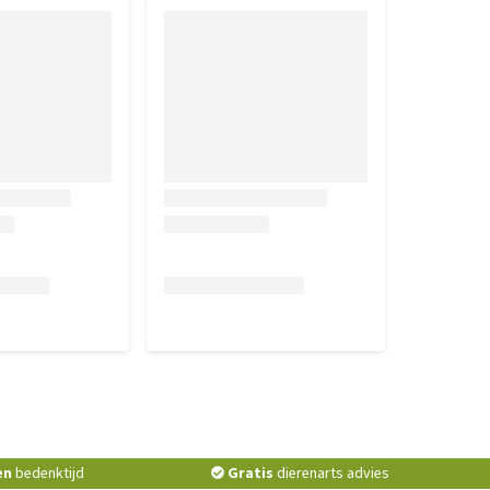
en
bedenktijd
Gratis
dierenarts advies