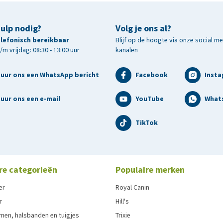
hulp nodig?
Volg je ons al?
telefonisch bereikbaar
Blijf op de hoogte via onze social m
m vrijdag: 08:30 - 13:00 uur
kanalen
tuur ons een WhatsApp bericht
Facebook
Inst
uur ons een e-mail
YouTube
What
TikTok
re categorieën
Populaire merken
er
Royal Canin
r
Hill's
men, halsbanden en tuigjes
Trixie