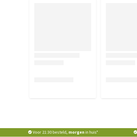
Voor 21:30 besteld,
morgen
in huis*