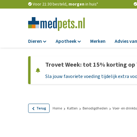
Voor 21:30 besteld,
morgen
in huis*
Dieren
Apotheek
Merken
Advies van
Voer
Apotheek
Trovet Week: tot 15% korting op
Hondenbrokken
Vlooien en teken
Sla jouw favoriete voeding tijdelijk extra voo
Natvoer
Ontworming
Dieetvoer
Medicijnen en
supplementen
Standaardvoer
Probiotica en we
Graanvrij honden
Terug
Home
Katten
Benodigdheden
Voer- en drink
Vitamines en min
Puppyvoer en sna
Medische benodi
Glutenvrij honden