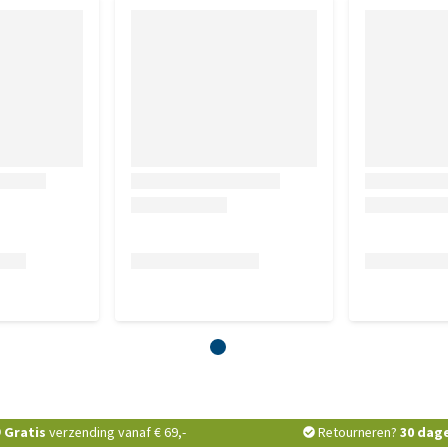
Gratis
verzending vanaf € 69,-
Retourneren?
30 dag