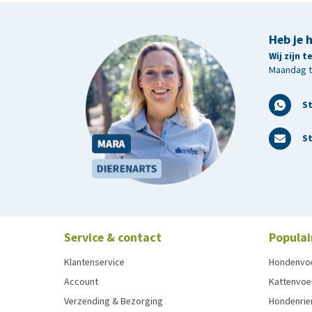
Heb je 
Wij zijn 
Maandag t/
S
St
Service & contact
Populai
Klantenservice
Hondenvo
Account
Kattenvoe
Verzending & Bezorging
Hondenrie