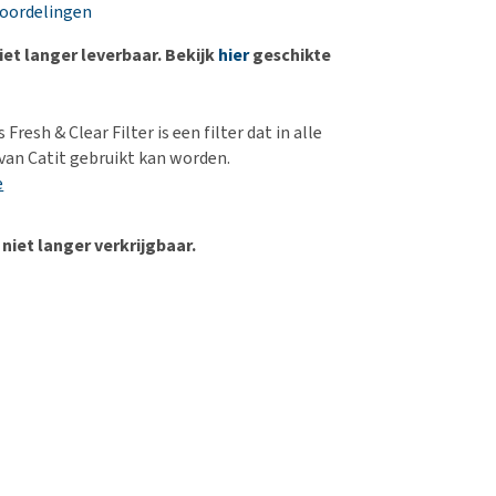
erproblemen
nd te zwaar wordt?
eoordelingen
derdom en dementie
lp! Mijn hond plast in
niet langer leverbaar. Bekijk
hier
geschikte
is. Wat nu?
ergewicht en conditie
kijk alles
ieren, pezen en botten
Fresh & Clear Filter is een filter dat in alle
uchtbaarheid
van Catit gebruikt kan worden.
e
kijk alles
 niet langer verkrijgbaar.