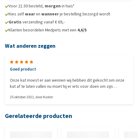
Voor 21:30 besteld,
morgen
in huis*
Kies zelf
waar
en
wanneer
je bestelling bezorgd wordt
Gratis
verzending vanaf € 69,-
Klanten beoordelen Medpets met een
4,6/5
Wat anderen zeggen
Goed product
Onze kat moest er aan wennen wij hebben dit gekocht om onze
kat af te laten vallen nu moet hij er iets voor doen om zijn
brokken te kunnen eten het werkt wel hij is al 2 kilo kwijt
25 oktober 2021
, door
Koster
Gerelateerde producten