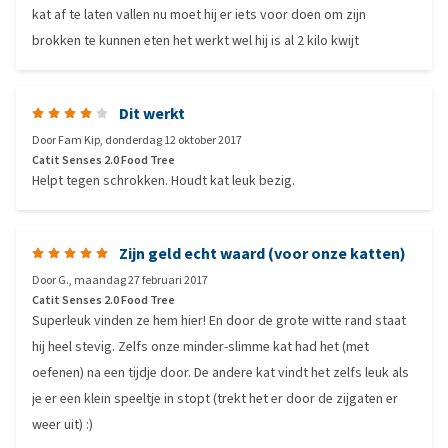
kat af te laten vallen nu moet hij er iets voor doen om zijn
brokken te kunnen eten het werkt wel hij is al 2 kilo kwijt
Dit werkt
Door
Fam Kip
,
donderdag 12 oktober 2017
Catit Senses 2.0 Food Tree
Helpt tegen schrokken. Houdt kat leuk bezig.
Zijn geld echt waard (voor onze katten)
Door
G.
,
maandag 27 februari 2017
Catit Senses 2.0 Food Tree
Superleuk vinden ze hem hier! En door de grote witte rand staat
hij heel stevig. Zelfs onze minder-slimme kat had het (met
oefenen) na een tijdje door. De andere kat vindt het zelfs leuk als
je er een klein speeltje in stopt (trekt het er door de zijgaten er
weer uit) :)