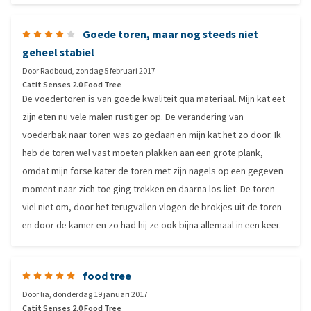
Goede toren, maar nog steeds niet
geheel stabiel
Door
Radboud
,
zondag 5 februari 2017
Catit Senses 2.0 Food Tree
De voedertoren is van goede kwaliteit qua materiaal. Mijn kat eet
zijn eten nu vele malen rustiger op. De verandering van
voederbak naar toren was zo gedaan en mijn kat het zo door. Ik
heb de toren wel vast moeten plakken aan een grote plank,
omdat mijn forse kater de toren met zijn nagels op een gegeven
moment naar zich toe ging trekken en daarna los liet. De toren
viel niet om, door het terugvallen vlogen de brokjes uit de toren
en door de kamer en zo had hij ze ook bijna allemaal in een keer.
food tree
Door
lia
,
donderdag 19 januari 2017
Catit Senses 2.0 Food Tree