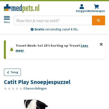
Inloggen
Winkelwagen
Menu
Gratis
verzending vanaf € 69,-
Trovet Week: tot 15% korting op Trovet
Lees
meer
Terug
Catit Play Snoepjespuzzel
0 beoordelingen