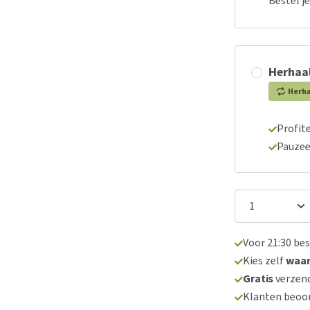
Bestel j
Herhaal
Herh
Profite
Pauzee
Voor 21:30 be
Kies zelf
waa
Gratis
verzend
Klanten beoo