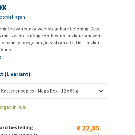
erproblemen
nd te zwaar wordt?
ox
derdom en dementie
lp! Mijn hond plast in
eoordelingen
is. Wat nu?
ergewicht en conditie
kijk alles
genieten van een onweerstaanbare beloning. Deze
ieren, pezen en botten
s met zachte vulling combineren lekkere smaken
uchtbaarheid
n handige mega box, ideaal om altijd iets lekkers
ebben.
kijk alles
e
ct (1 variant)
 Kattensnoepjes - Mega Box - 12 x 60 g
orgen in huis
€ 22,85
rd bestelling