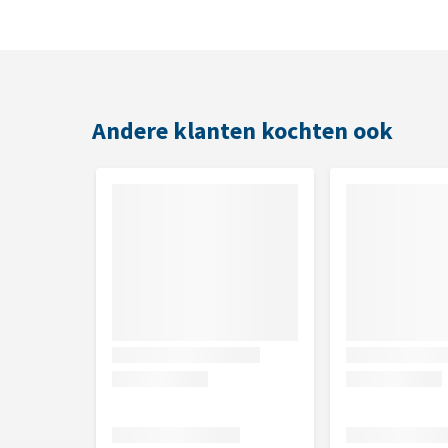
Inhoud
12 x 60 g
Andere klanten kochten ook
Samenstelling
Kip:
Granen, plantaardige bijproducten, vlees en die
plantaardige eiwitextracten, mineralen.
Zalm:
Graan, olie en vetten, vlees en dierlijke bijpr
Kaas:
Plantaardige eiwitextracten, graan, vlees en d
zuivelproducten ( 4% kaas), mineralen.
Analytische bestanddelen
Kip:
eiwit 22.0%, vetgehalte 22.0%, anorganische st