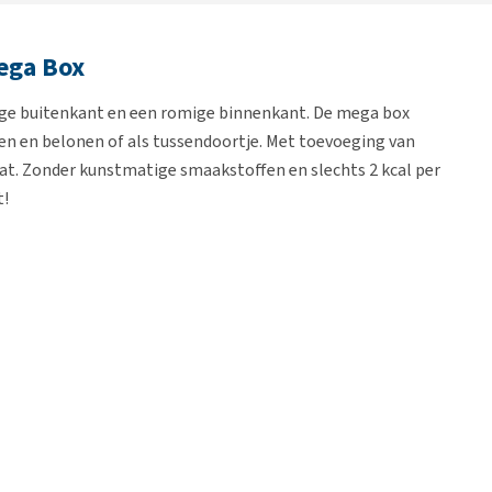
ega Box
ge buitenkant en een romige binnenkant. De mega box
len en belonen of als tussendoortje. Met toevoeging van
kat. Zonder kunstmatige smaakstoffen en slechts 2 kcal per
t!