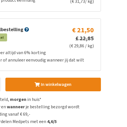
e product eenmalig
(€ 31,73/ kg)
€ 21,50
bestelling
€ 22,85
aal
(€ 29,86 / kg)
er altijd van 6% korting
r of annuleer eenvoudig wanneer jij dat wilt
In winkelwagen
steld,
morgen
in huis*
r
en
wanneer
je bestelling bezorgd wordt
ing vanaf € 69,-
rdelen Medpets met een
4,6/5