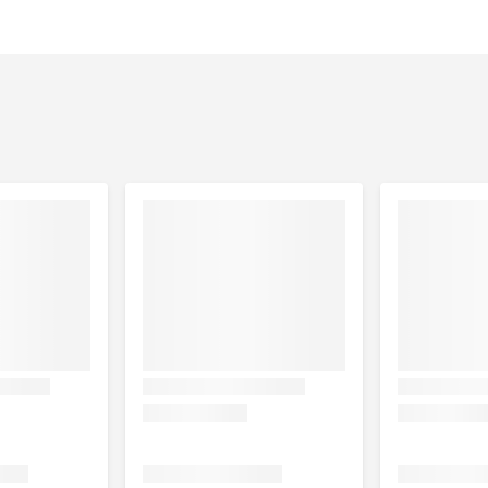
rlijke bijproducten (waarvan kip 4%), oliën en vetten,
oducten, mineralen, vis en bijproducten (4% tonijn).
ierlijke bijproducten, olie en vetten, melk en en
of 9.0%, ruwe celstof 2.0%