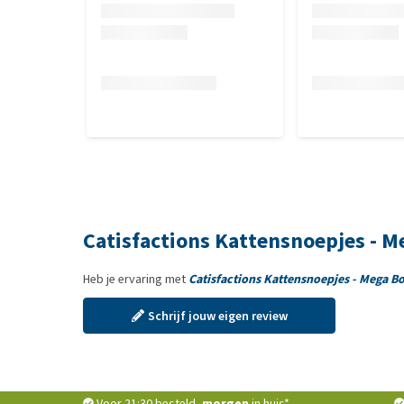
Vitamine B₂: 16.9 mg, Vitamine B₆: 4.4 mg, Vitamine 
pentahydraat): 6.8 mg, Jodium (Kaliumjodide): 1.7
Zink (Zinksulfaat-monohydraat): 70.5 mg, Sensoris
Catisfactions Kattensnoepjes - M
Heb je ervaring met
Catisfactions Kattensnoepjes - Mega B
Schrijf jouw eigen review
Voor 21:30 besteld,
morgen
in huis*