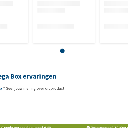
D₃: 143 IE, Vitamine E: 115 mg, Koper (Koper(II)sulfaat-
 mg, Mangaan (Mangaan(II) sulfaat-monohydraat): 14.1 mg,
che additieven:, Zalmsmaak: 0.10 mg
ega Box ervaringen
ox
? Geef jouw mening over dit product
Gratis
verzending vanaf € 69,-
Retourneren?
30 dag