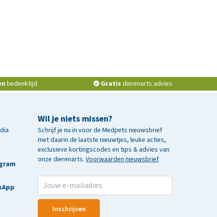
en
bedenktijd
Gratis
dierenarts advies
Wil je niets missen?
edia
Schrijf je nu in voor de Medpets nieuwsbrief
met daarin de laatste nieuwtjes, leuke acties,
exclusieve kortingscodes en tips & advies van
onze dierenarts.
Voorwaarden nieuwsbrief
agram
sApp
Inschrijven