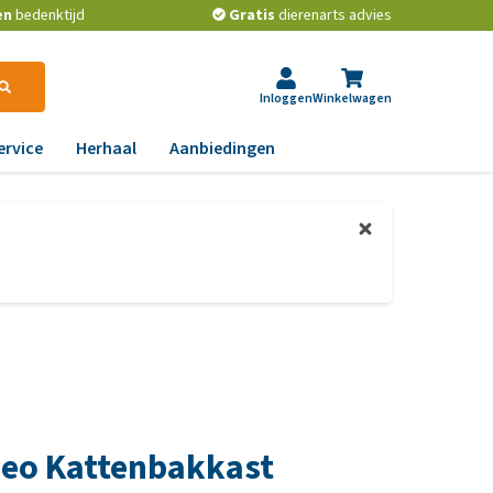
en
bedenktijd
Gratis
dierenarts advies
Inloggen
Winkelwagen
ervice
Herhaal
Aanbiedingen
ndoeningen
ps van de dierenarts
gst, gedrag en stress
t beste middel tegen
ooien en teken bij
aas, nier, lever en hart
onden
wrichten, beweging en
t is het beste
D
ndenvoer?
id, jeuk en vacht
les over het ontwormen
chtwegen en keel
n huisdieren
Leo Kattenbakkast
ag, darmen en diarree
e voorkom je dat een