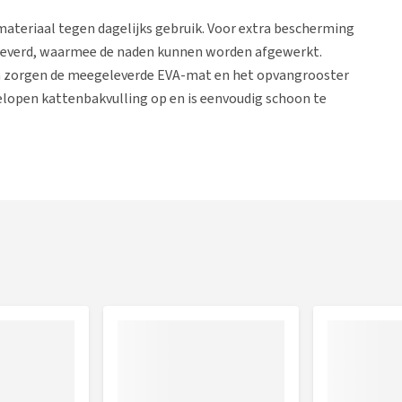
teriaal tegen dagelijks gebruik. Voor extra bescherming
leverd, waarmee de naden kunnen worden afgewerkt.
en zorgen de meegeleverde EVA-mat en het opvangrooster
elopen kattenbakvulling op en is eenvoudig schoon te
r een ingebouwde cat scratcher. Deze biedt jouw kat een
jd om kattenbakkorrels op te vangen. Het meubel wordt plat
nteren. Dankzij het slimme montagesysteem met sterke 3M-
t voor kattenbak snel stevig op zijn plek.
d zonder kattenbak. Het kattenbakmeubel is geschikt voor