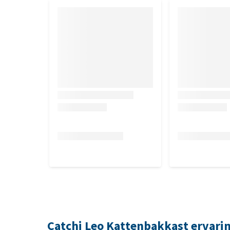
Deuropening: 49 cm breed
Inloopopening: 29 cm breed
Montage
Volledig zonder gereedschap te monteren
Voorzien van sterke 3M peel-and-stick strips
Inclusief slimme verbindingspinnen voor extra s
Inclusief sealant pen voor het afwerken van nad
Catchi Leo Kattenbakkast ervari