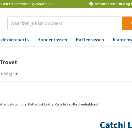
Gratis
verzending vanaf € 69,-
Retourneren?
30 dag
 de dierenarts
Hondenrassen
Kattenrassen
Klantens
Benodigdheden
Aandoeningen
Apotheek
Advies
Aa
Ti
 Trovet
Verkoeling
Angst, gedrag en stress
Vlooien en teken
Advies van de dierenarts
An
He
vl
rdelig in!
Verzorging
Blaas, nier, lever en hart
Ontworming
Vlooien en teken
Bl
h
keuzehulp
Reflectie en verlichting
Gewrichten, beweging en
Medicijnen en
Ge
Wa
HD
supplementen
Gratis voedingsadvies met
H
Manden en kussens
ho
Feedwise
erstand
Huid, jeuk en vacht
Probiotica en weerstand
Hu
voer
Speelgoed
attenbakvulling
Kattenbakkast
Catchi Leo Kattenbakkast
Al
Bekijk alles
eralen
Luchtwegen en keel
Vitamines en mineralen
Lu
cks
Halsbanden, riemen,
va
Catchi 
gdheden
tuigjes
Maag, darmen en diarree
Medische benodigdheden
Ma
voer
Ho