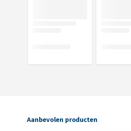
Gemaakt van duurzame materialen
62% lichter dan traditioneel plaatmateriaal
Voorzien van een waterbestendige beschermlaa
Inclusief sealant pen voor extra vochtbescherm
Uitneembare en wasbare EVA-mat
Met cat scratcher
Tool-free montagesysteem met sterke 3M-plaks
Geschikt voor standaard kattenbakken
Kleuren
Zwart, wit of grijs
Afmetingen
Aanbevolen producten
Buitenmaat meubel: 91 x 52 x 43 cm (L x B x H)
Binnenruimte kattenbak: 49 x 47 cm (B x D)