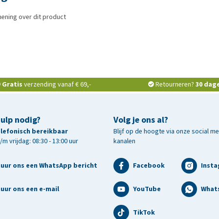
ening over dit product
Gratis
verzending vanaf € 69,-
Retourneren?
30 dag
hulp nodig?
Volg je ons al?
telefonisch bereikbaar
Blijf op de hoogte via onze social m
m vrijdag: 08:30 - 13:00 uur
kanalen
tuur ons een WhatsApp bericht
Facebook
Inst
uur ons een e-mail
YouTube
What
TikTok