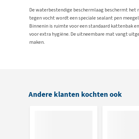
De waterbestendige beschermlaag beschermt het ma
tegen vocht wordt een speciale sealant pen meege
Binnenin is ruimte voor een standaard kattenbak 
voor extra hygiëne. De uitneembare mat vangt uitg
maken.
Daarnaast beschikt de Catchi Leo Kattenbakkast ove
geschikte plek om te krabben en helpt tegelijkerti
geleverd en is volledig zonder gereedschap te mo
plakstrips en slimme verbindingspinnen staat de kas
Andere klanten kochten ook
Let op:
De Catchi Leo Kattenbakkast wordt gelever
standaard kattenbakken.
Eigenschappen
Kattenbakmeubel