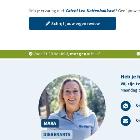
Heb je ervaring met
Catchi Leo Kattenbakkast
? Geef jouw m
Schrijf jouw eigen review
Voor 21:30 besteld,
morgen
in huis*
Heb je 
Wij zijn 
Maandag t/
S
St