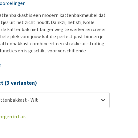
erproblemen
nd te zwaar wordt?
eoordelingen
derdom en dementie
lp! Mijn hond plast in
Kattenbakkast is een modern kattenbakmeubel dat
is. Wat nu?
ergewicht en conditie
jes uit het zicht houdt. Dankzij het stijlvolle
kijk alles
 de kattenbak niet langer weg te werken en creëer
ieren, pezen en botten
bele plek voor jouw kat die perfect past binnen je
uchtbaarheid
 kattenbakkast combineert een strakke uitstraling
functies en is geschikt voor verschillende
kijk alles
e
ct (3 varianten)
attenbakkast - Wit
orgen in huis
5