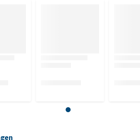
tevigheid
en
ngen