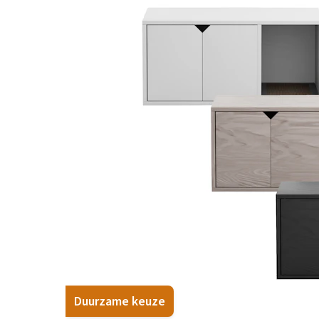
BARF
Hypoallergeen vo
Puppy apotheek
Biologisch honde
Vuurwerkangst
Vegan hondenvoe
Bekijk alles
Snacks
Bekijk alles
Duurzame keuze