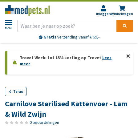
Inloggen
Winkelwagen
Menu
Gratis
verzending vanaf € 69,-
Trovet Week: tot 15% korting op Trovet
Lees
meer
Terug
Carnilove Sterilised Kattenvoer - Lam
& Wild Zwijn
0 beoordelingen