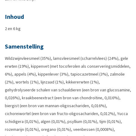
Inhoud
2 en 6 kg
Samenstelling
Wildzwijnvleesmeel (35%), lamsvleesmeel (scharrelvlees) (24%), gele
erwten (19%), kippenvet (met tocoferolen als conserveringsmiddelen,
6%), appels (4%), kippenlever (3%), tapiocazetmeel (3%), zalmolie
(2%), wortels (1%), lijnzaad (1%), kikkererwten (1%),
gehydrolyseerde schalen van schaaldieren (een bron van glucosamine,
0,026%), kraakbeenextract (een bron van chondroïtine, 0,016%),
biergist (een bron van mannan-oligosachariden, 0,016%),
cichoreiwortel (een bron van fructo-oligosachariden, 0,012%), Yucca
schidigera (0,01%), algen (0,01%), psyllium (0,01%), tijm (0,01%),
rozemarijn (0,01%), oregano (0,01%), veenbessen (0,0008%),