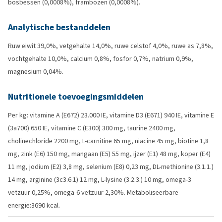
bosbessen (0,0008%), frambozen (0,0008%).
Analytische bestanddelen
Ruw eiwit 39,0%, vetgehalte 14,0%, ruwe celstof 4,0%, ruwe as 7,8%,
vochtgehalte 10,0%, calcium 0,8%, fosfor 0,7%, natrium 0,9%,
magnesium 0,04%.
Nutritionele toevoegingsmiddelen
Per kg: vitamine A (E672) 23.000 IE, vitamine D3 (E671) 940 IE, vitamine E
(3a700) 650 IE, vitamine C (E300) 300 mg, taurine 2400 mg,
cholinechloride 2200 mg, L-carnitine 65 mg, niacine 45 mg, biotine 1,8
mg, zink (E6) 150 mg, mangaan (E5) 55 mg, ijzer (E1) 48 mg, koper (E4)
11 mg, jodium (E2) 3,8 mg, selenium (E8) 0,23 mg, DL-methionine (3.1.1.)
14 mg, arginine (3c3.6.1) 12 mg, L-lysine (3.2.3.) 10 mg, omega-3
vetzuur 0,25%, omega-6 vetzuur 2,30%. Metaboliseerbare
energie:3690 kcal.