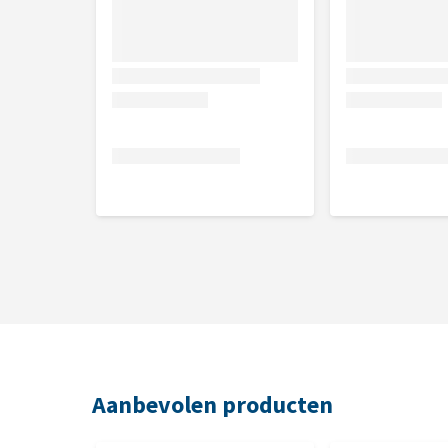
Smaak
Struisvogel en Lam
Inhoud
1,5 kg of 6 kg
Samenstelling
verse struisvogel (26%), gedroogd lamsvlees (20%)
tocoferolen, 9%), pompoen, kikkererwten, erwten, k
lijnzaad, gehydrolyseerde schaaldieren (een bron v
chondroïtine, 0,016%), biergist (een bron van mann
Aanbevolen producten
fructo-oligosachariden, 0,01%), yucca schidigera (0,
rozemarijn (0,01%), oregano (0,01%), veenbessen (