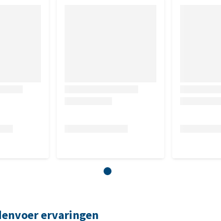
s 8,2%, ruwe celstof 3,5%, calcium 1,6%, fosfor 1,3%,
:5 n-3) 0,08 %, DHA (22:6 n-3) 0,1 %
00 IE, vitamine E (3a700) 400 mg, zink (3b606) 85 mg, ijzer
1) 0,65 mg , koper (3b406) 15 mg, selenium (3b810) 0,2 mg
denvoer ervaringen