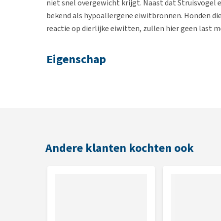
niet snel overgewicht krijgt. Naast dat Struisvogel
bekend als hypoallergene eiwitbronnen. Honden die n
reactie op dierlijke eiwitten, zullen hier geen last 
Eigenschap
Een uitgebalanceerde maaltijd voor kleine vol
Vrij van granen en aardappelen
Samengesteld met vers vlees
Een bron van dierlijke eiwitten
Andere klanten kochten ook
Geschikt voor
Volwassen honden van kleine hondenrassen
Brokgrootte
0,7 cm