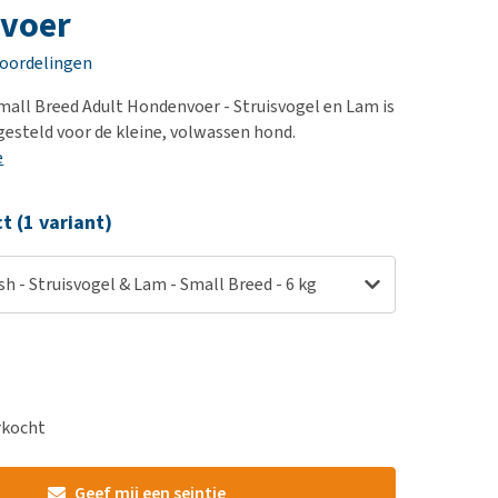
erproblemen
nd te zwaar wordt?
voer
derdom en dementie
lp! Mijn hond plast in
eoordelingen
is. Wat nu?
ergewicht en conditie
kijk alles
mall Breed Adult Hondenvoer - Struisvogel en Lam is
ieren, pezen en botten
esteld voor de kleine, volwassen hond.
uchtbaarheid
e
kijk alles
ct (1 variant)
sh - Struisvogel & Lam - Small Breed - 6 kg
erkocht
Geef mij een seintje