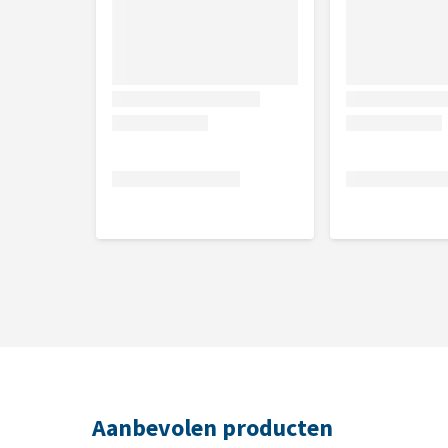
1 cm
Smaak
Zalm en Kalkoen
Inhoud
1,5 kg of 12 kg
Samenstelling
zalmmeel (25%), kalkoenmeel (20%), gele erwten (
zalm ontbeend (6%), gehydrolyseerd kippeneiwit (5
zalmolie (2%), wortelen (1%), lijnzaad (1%), kikke
glucosamine, 0,031%), kraakbeenextract (bron van 
Aanbevolen producten
oligosachariden, 0,018%), cichoreiwortel (bron van 