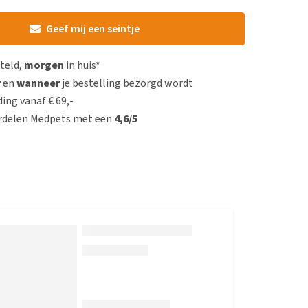
Geef mij een seintje
steld,
morgen
in huis*
r
en
wanneer
je bestelling bezorgd wordt
ing vanaf € 69,-
rdelen Medpets met een
4,6/5