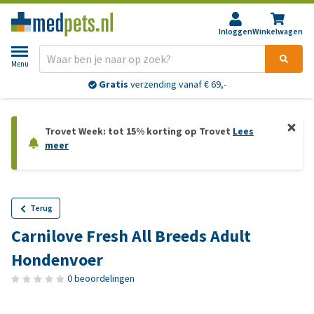
Inloggen
Winkelwagen
Menu
Gratis
verzending vanaf € 69,-
Trovet Week: tot 15% korting op Trovet
Lees
meer
Terug
Carnilove Fresh All Breeds Adult
Hondenvoer
0 beoordelingen