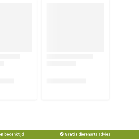
en
bedenktijd
Gratis
dierenarts advies