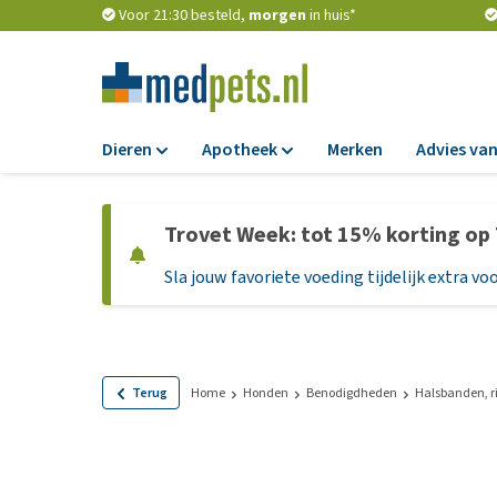
Voor 21:30 besteld,
morgen
in huis*
Dieren
Apotheek
Merken
Advies van
Voer
Apotheek
Trovet Week: tot 15% korting op
Hondenbrokken
Vlooien en teken
Sla jouw favoriete voeding tijdelijk extra voo
Natvoer
Ontworming
Dieetvoer
Medicijnen en
supplementen
Standaardvoer
Probiotica en we
Graanvrij honden
Terug
Home
Honden
Benodigdheden
Halsbanden, r
Vitamines en min
Puppyvoer en sna
Medische benodi
Glutenvrij honden