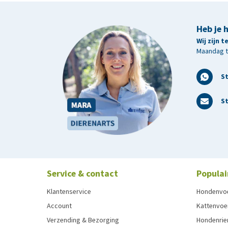
Heb je 
Wij zijn 
Maandag t/
S
St
Service & contact
Populai
Klantenservice
Hondenvo
Account
Kattenvoe
Verzending & Bezorging
Hondenrie