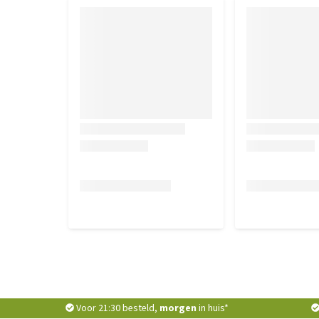
voor het passen en/of terugsturen.
Voor 21:30 besteld,
morgen
in huis*