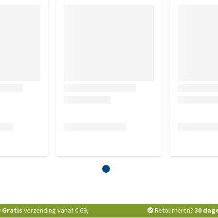
Gratis
verzending vanaf € 69,-
Retourneren?
30 dag