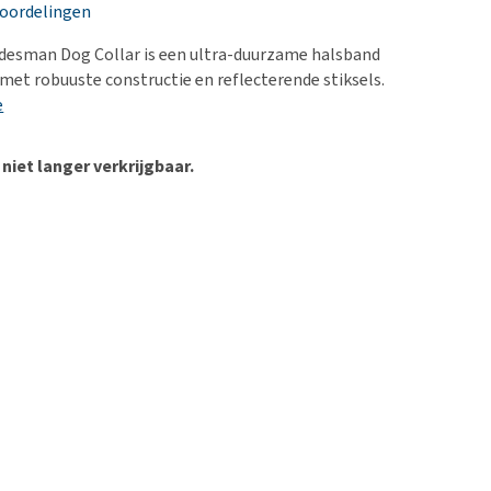
erproblemen
nd te zwaar wordt?
eoordelingen
derdom en dementie
lp! Mijn hond plast in
desman Dog Collar is een ultra-duurzame halsband
is. Wat nu?
ergewicht en conditie
met robuuste constructie en reflecterende stiksels.
kijk alles
e
ieren, pezen en botten
uchtbaarheid
 niet langer verkrijgbaar.
kijk alles