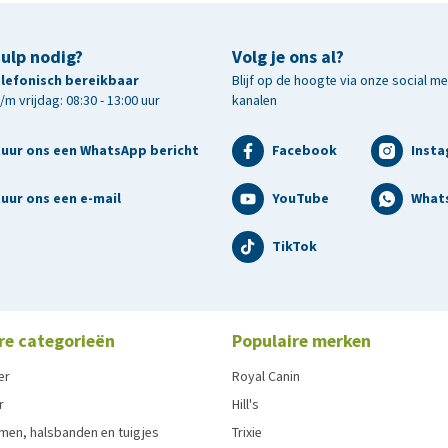
hulp nodig?
Volg je ons al?
telefonisch bereikbaar
Blijf op de hoogte via onze social m
m vrijdag: 08:30 - 13:00 uur
kanalen
tuur ons een WhatsApp bericht
Facebook
Inst
uur ons een e-mail
YouTube
What
TikTok
re categorieën
Populaire merken
er
Royal Canin
r
Hill's
men, halsbanden en tuigjes
Trixie