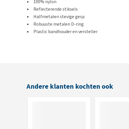
100% nylon
Reflecterende stiksels
Halfmetalen stevige gesp
Robuuste metalen D-ring
Plastic bandhouder en versteller
Maten
Om er zeker van te zijn dat je de juiste maat voor jo
meten. In het artikel
Hoe weet ik welke maat mijn h
beste kunt opmeten.
Andere klanten kochten ook
Welke
maat
heeft
mijn
hond
nodig?