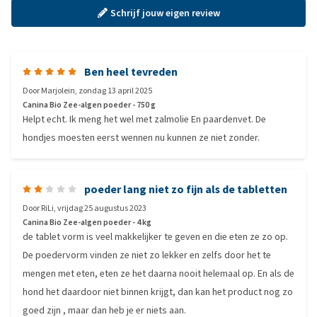
Schrijf jouw eigen review
Ben heel tevreden
Door
Marjolein
,
zondag 13 april 2025
Canina Bio Zee-algen poeder - 750 g
Helpt echt. Ik meng het wel met zalmolie En paardenvet. De
hondjes moesten eerst wennen nu kunnen ze niet zonder.
poeder lang niet zo fijn als de tabletten
Door
RiLi
,
vrijdag 25 augustus 2023
Canina Bio Zee-algen poeder - 4 kg
de tablet vorm is veel makkelijker te geven en die eten ze zo op.
De poedervorm vinden ze niet zo lekker en zelfs door het te
mengen met eten, eten ze het daarna nooit helemaal op. En als de
hond het daardoor niet binnen krijgt, dan kan het product nog zo
goed zijn , maar dan heb je er niets aan.