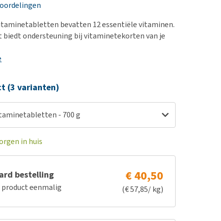
erproblemen
nd te zwaar wordt?
eoordelingen
derdom en dementie
lp! Mijn hond plast in
itaminetabletten bevatten 12 essentiële vitaminen.
is. Wat nu?
ergewicht en conditie
biedt ondersteuning bij vitaminetekorten van je
kijk alles
ieren, pezen en botten
e
uchtbaarheid
kijk alles
ct (3 varianten)
itaminetabletten - 700 g
orgen in huis
€ 40,50
rd bestelling
e product eenmalig
(€ 57,85/ kg)