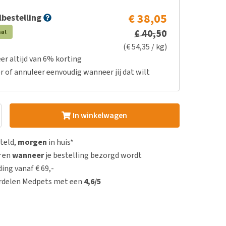
€ 38,05
bestelling
€ 40,50
aal
(€ 54,35 / kg)
er altijd van 6% korting
r of annuleer eenvoudig wanneer jij dat wilt
In winkelwagen
steld,
morgen
in huis*
r
en
wanneer
je bestelling bezorgd wordt
ing vanaf € 69,-
rdelen Medpets met een
4,6/5