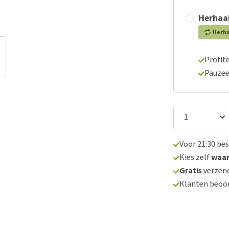
Herhaal
Herh
Profite
Pauzee
Voor 21:30 be
Kies zelf
waa
Gratis
verzend
Klanten beoo