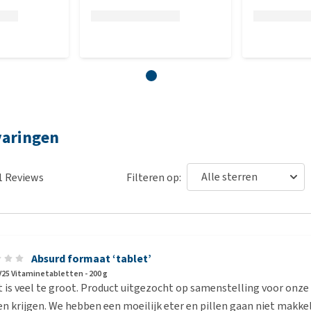
varingen
1
Reviews
Filteren op:
Absurd formaat ‘tablet’
V25 Vitaminetabletten - 200 g
 is veel te groot. Product uitgezocht op samenstelling voor onze 
 krijgen. We hebben een moeilijk eter en pillen gaan niet makkelij