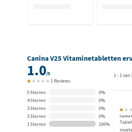
Canina V25 Vitaminetabletten er
1.0
/5
1
-
1
van
1 Reviews
5 Sterren
0%
4 Sterren
0%
3 Sterren
0%
2 Sterren
0%
Canina 
Tablet
1 Sterren
100%
moeten