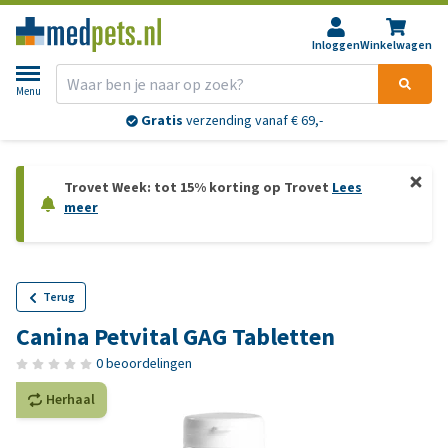
Inloggen
Winkelwagen
Menu
Gratis
verzending vanaf € 69,-
Trovet Week: tot 15% korting op Trovet
Lees
meer
Terug
Canina Petvital GAG Tabletten
0 beoordelingen
Herhaal