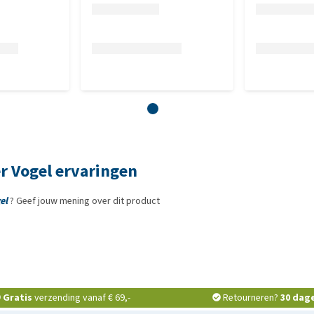
er Vogel ervaringen
el
? Geef jouw mening over dit product
Gratis
verzending vanaf € 69,-
Retourneren?
30 dag