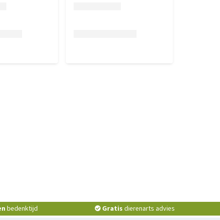
en
bedenktijd
Gratis
dierenarts advies