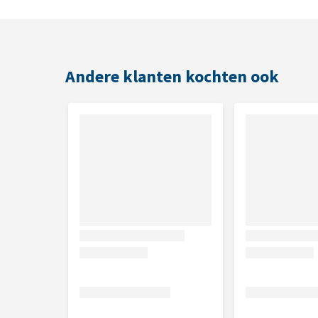
Gebruik
Afhankelijk van het besmettingsniveau de getroffen
harde aantasting, spray PETVITAL Bio-Insect dan dr
Andere klanten kochten ook
binnen vier weken. Besteed speciale aandacht aan de
Inhoud
150 ml
Samenstelling
Dodecaanzuur (verzadigd vetzuur uit kokosolie), M
van de neemboom).