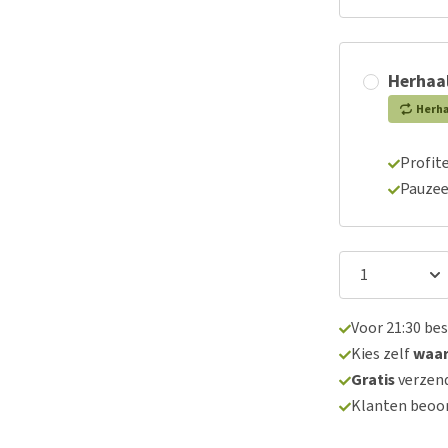
Herhaal
Herh
Profite
Pauzee
Voor 21:30 be
Kies zelf
waa
Gratis
verzend
Klanten beoo