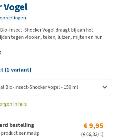
erproblemen
nd te zwaar wordt?
 Vogel
derdom en dementie
lp! Mijn hond plast in
eoordelingen
is. Wat nu?
ergewicht en conditie
kijk alles
 Bio-Insect-Shocker Vogel draagt bij aan het
ieren, pezen en botten
jden tegen vlooien, teken, luizen, mijten en hun
uchtbaarheid
e
kijk alles
ct (1 variant)
al Bio-Insect-Shocker Vogel - 150 ml
orgen in huis
€ 9,95
rd bestelling
e product eenmalig
(€ 66,33/ l)