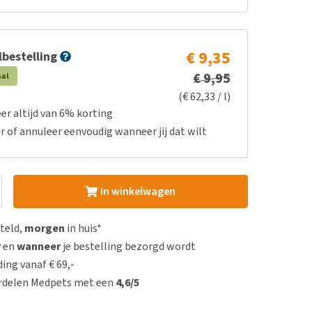
€ 9,35
bestelling
€ 9,95
aal
(€ 62,33 / l)
er altijd van 6% korting
r of annuleer eenvoudig wanneer jij dat wilt
In winkelwagen
steld,
morgen
in huis*
r
en
wanneer
je bestelling bezorgd wordt
ing vanaf € 69,-
rdelen Medpets met een
4,6/5