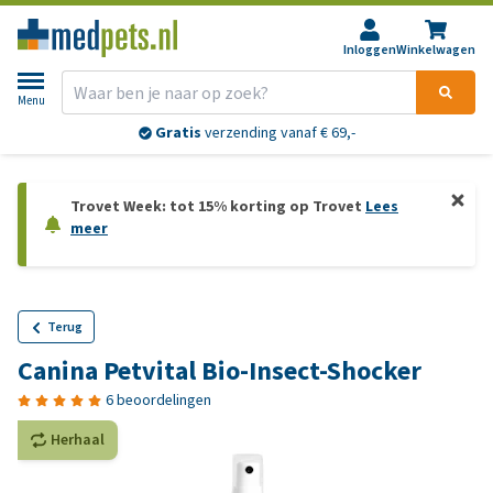
Inloggen
Winkelwagen
Menu
Gratis
verzending vanaf € 69,-
Trovet Week: tot 15% korting op Trovet
Lees
meer
Terug
Canina Petvital Bio-Insect-Shocker
6 beoordelingen
Herhaal