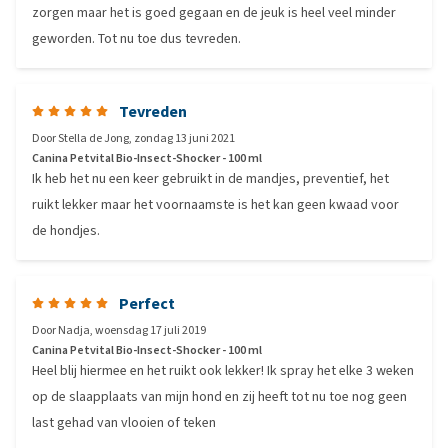
zorgen maar het is goed gegaan en de jeuk is heel veel minder
geworden. Tot nu toe dus tevreden.
Tevreden
Door
Stella de Jong
,
zondag 13 juni 2021
Canina Petvital Bio-Insect-Shocker - 100 ml
Ik heb het nu een keer gebruikt in de mandjes, preventief, het
ruikt lekker maar het voornaamste is het kan geen kwaad voor
de hondjes.
Perfect
Door
Nadja
,
woensdag 17 juli 2019
Canina Petvital Bio-Insect-Shocker - 100 ml
Heel blij hiermee en het ruikt ook lekker! Ik spray het elke 3 weken
op de slaapplaats van mijn hond en zij heeft tot nu toe nog geen
last gehad van vlooien of teken