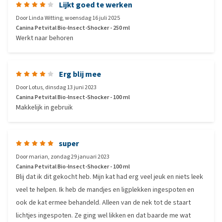
Lijkt goed te werken
Door
Linda Witting
,
woensdag 16 juli 2025
Canina Petvital Bio-Insect-Shocker - 250 ml
Werkt naar behoren
Erg blij mee
Door
Lotus
,
dinsdag 13 juni 2023
Canina Petvital Bio-Insect-Shocker - 100 ml
Makkelijk in gebruik
super
Door
marian
,
zondag 29 januari 2023
Canina Petvital Bio-Insect-Shocker - 100 ml
Blij dat ik dit gekocht heb. Mijn kat had erg veel jeuk en niets leek
veel te helpen. Ik heb de mandjes en ligplekken ingespoten en
ook de kat ermee behandeld. Alleen van de nek tot de staart
lichtjes ingespoten. Ze ging wel likken en dat baarde me wat