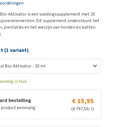
erproblemen
nd te zwaar wordt?
eoordelingen
derdom en dementie
lp! Mijn hond plast in
 Bio-Aktivator is een voedingssupplement met 20
is. Wat nu?
ergewicht en conditie
sporenelementen. Dit supplement ondersteunt het
kijk alles
prestaties en het welzijn van honden en katten.
ieren, pezen en botten
e
uchtbaarheid
kijk alles
ct (1 variant)
al Bio-Aktivator - 20 ml
aandag in huis
€ 15,95
rd bestelling
e product eenmalig
(€ 797,50/ l)