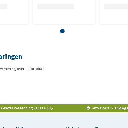
varingen
uw mening over dit product
Gratis
verzending vanaf € 69,-
Retourneren?
30 dag