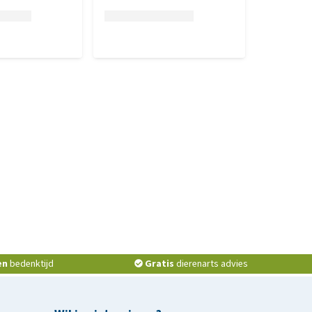
en
bedenktijd
Gratis
dierenarts advies