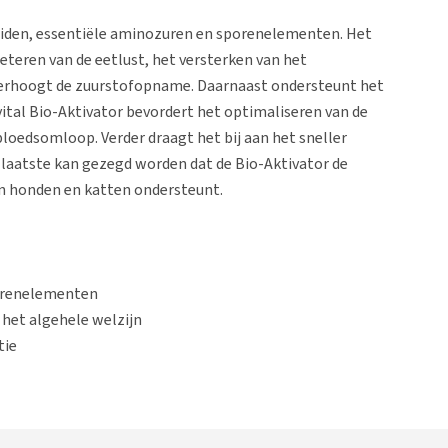
ptiden, essentiële aminozuren en sporenelementen. Het
eteren van de eetlust, het versterken van het
verhoogt de zuurstofopname. Daarnaast ondersteunt het
vital Bio-Aktivator bevordert het optimaliseren van de
 bloedsomloop. Verder draagt het bij aan het sneller
s laatste kan gezegd worden dat de Bio-Aktivator de
an honden en katten ondersteunt.
orenelementen
het algehele welzijn
tie
ctiveert celstofwisseling en verhoogt de zuurstofopname