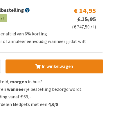
€ 14,95
bestelling
€ 15,95
aal
(€ 747,50 / l)
er altijd van 6% korting
r of annuleer eenvoudig wanneer jij dat wilt
In winkelwagen
steld,
morgen
in huis*
r
en
wanneer
je bestelling bezorgd wordt
ing vanaf € 69,-
rdelen Medpets met een
4,6/5