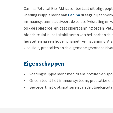
Canina Petvital Bio-Aktivator bestaat uit oligope
voedingssupplement van
Canina
draagt bij aan verb
immuunsysteem, activeert de celstofwisseling en 
ook de spiergroei en gaat spierspanning tegen. Pet
bloedcirculatie, het stabiliseren van het hart en de
herstellen na een hoge lichamelijke inspanning. Al
vitaliteit, prestaties en de algemene gezondheid v
Eigenschappen
Voedingssupplement met 20 aminozuren en sp
Ondersteunt het immuunsysteem, prestaties en 
Bevordert het optimaliseren van de bloedcircula
Draagt bij aan het verbeteren van de eetlust, a
Geschikt voor