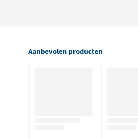
900 mg ijzer als ijzer(III)oxide, 500 mg zink als zin
Aanbevolen producten