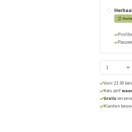
Herhaal
Herh
Profite
Pauzee
Voor 21:30 be
Kies zelf
waa
Gratis
verzend
Klanten beoo