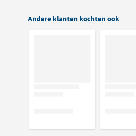
Honden en katten
Andere klanten kochten ook
Gebruik
1 druppel per kg lichaamsgewicht (max. 20 druppels)
weken. Neem daarna 2 weken pauze zonder druppels 
Inhoud
20 ml
Samenstelling
0,06% ruw eiwit, 0,00% ruw vet, 97,77% water, 0,00
Voedingsadditieven per kg