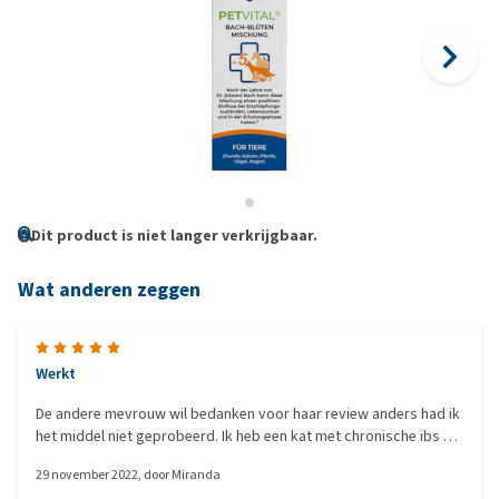
Dit product is niet langer verkrijgbaar.
Wat anderen zeggen
Werkt
De andere mevrouw wil bedanken voor haar review anders had ik
het middel niet geprobeerd. Ik heb een kat met chronische ibs en
een kat met chronische niesziekte. Bieden katten knapten
29 november 2022
, door
Miranda
zienderogen op met dit middel en blijven stabiel. Zodra ik stop