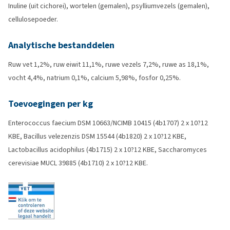
Inuline (uit cichorei), wortelen (gemalen), psylliumvezels (gemalen),
cellulosepoeder.
Analytische bestanddelen
Ruw vet 1,2%, ruw eiwit 11,1%, ruwe vezels 7,2%, ruwe as 18,1%,
vocht 4,4%, natrium 0,1%, calcium 5,98%, fosfor 0,25%.
Toevoegingen per kg
Enterococcus faecium DSM 10663/NCIMB 10415 (4b1707) 2 x 10?12
KBE, Bacillus velezenzis DSM 15544 (4b1820) 2 x 10?12 KBE,
Lactobacillus acidophilus (4b1715) 2 x 10?12 KBE, Saccharomyces
cerevisiae MUCL 39885 (4b1710) 2 x 10?12 KBE.