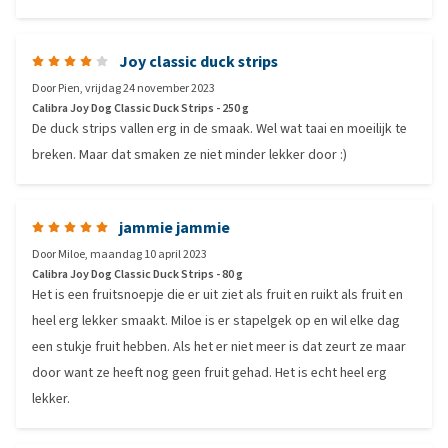
Joy classic duck strips
Door
Pien
,
vrijdag 24 november 2023
Calibra Joy Dog Classic Duck Strips - 250 g
De duck strips vallen erg in de smaak. Wel wat taai en moeilijk te
breken. Maar dat smaken ze niet minder lekker door :)
jammie jammie
Door
Miloe
,
maandag 10 april 2023
Calibra Joy Dog Classic Duck Strips - 80 g
Het is een fruitsnoepje die er uit ziet als fruit en ruikt als fruit en
heel erg lekker smaakt. Miloe is er stapelgek op en wil elke dag
een stukje fruit hebben. Als het er niet meer is dat zeurt ze maar
door want ze heeft nog geen fruit gehad. Het is echt heel erg
lekker.