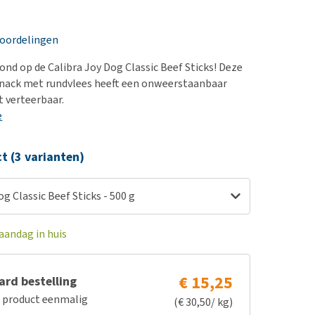
erproblemen
nd te zwaar wordt?
derdom en dementie
lp! Mijn hond plast in
eoordelingen
is. Wat nu?
ergewicht en conditie
kijk alles
ond op de Calibra Joy Dog Classic Beef Sticks! Deze
ieren, pezen en botten
nack met rundvlees heeft een onweerstaanbaar
uchtbaarheid
t verteerbaar.
e
kijk alles
ct (3 varianten)
og Classic Beef Sticks - 500 g
aandag in huis
€ 15,25
rd bestelling
e product eenmalig
(€ 30,50/ kg)