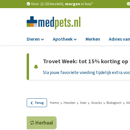
Voor 21:30 besteld,
morgen
in huis*
Dieren
Apotheek
Merken
Advies van
Voer
Apotheek
Trovet Week: tot 15% korting op
Hondenbrokken
Vlooien en teken
Sla jouw favoriete voeding tijdelijk extra voo
Natvoer
Ontworming
Dieetvoer
Medicijnen en
supplementen
Standaardvoer
Probiotica en we
Graanvrij honden
Terug
Home
Honden
Voer
Snacks
Biologisch
Vl
Vitamines en min
Puppyvoer en sna
Medische benodi
Herhaal
Glutenvrij honden