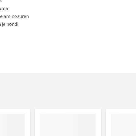
es
roma
lle aminozuren
n je hond!
sorbitol, zout.