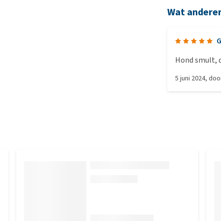
Wat andere
G
Hond smult, q
5 juni 2024
, do