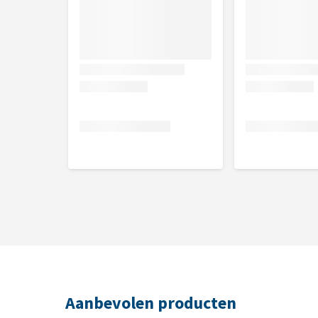
Ruw eiwit 45%, vetgehalte 6%, ruwe vezels 3%, ruw
Aanbevolen producten