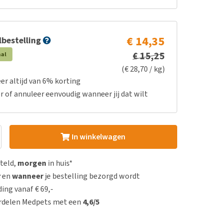
€ 14,35
bestelling
€ 15,25
aal
(€ 28,70 / kg)
er altijd van 6% korting
r of annuleer eenvoudig wanneer jij dat wilt
In winkelwagen
steld,
morgen
in huis*
r
en
wanneer
je bestelling bezorgd wordt
ing vanaf € 69,-
rdelen Medpets met een
4,6/5