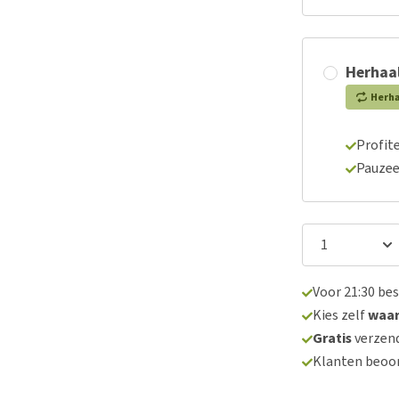
Herhaal
Herh
Profite
Pauzee
Voor 21:30 be
Kies zelf
waa
Gratis
verzend
Klanten beoo