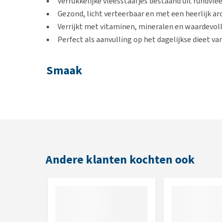
Verrukkelijke vleesstaafjes bestaand uit rundvle
Gezond, licht verteerbaar en met een heerlijk a
Verrijkt met vitaminen, mineralen en waardevo
Perfect als aanvulling op het dagelijkse dieet va
Smaak
Rund
Inhoud
80 g, 250 g of 500 g
Andere klanten kochten ook
Samenstelling
R
und
7
5,5 %,
plantaardig
eiwit
, glycerine,
zetmeel
,
Analytische bestanddelen