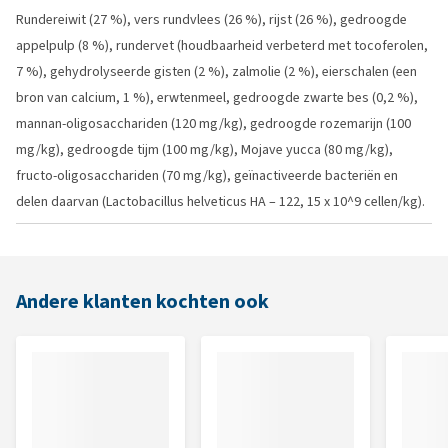
Rundereiwit (27 %), vers rundvlees (26 %), rijst (26 %), gedroogde
appelpulp (8 %), rundervet (houdbaarheid verbeterd met tocoferolen,
7 %), gehydrolyseerde gisten (2 %), zalmolie (2 %), eierschalen (een
bron van calcium, 1 %), erwtenmeel, gedroogde zwarte bes (0,2 %),
mannan-oligosacchariden (120 mg/kg), gedroogde rozemarijn (100
mg/kg), gedroogde tijm (100 mg/kg), Mojave yucca (80 mg/kg),
fructo-oligosacchariden (70 mg/kg), geïnactiveerde bacteriën en
delen daarvan (Lactobacillus helveticus HA – 122, 15 x 10^9 cellen/kg).
Andere klanten kochten ook