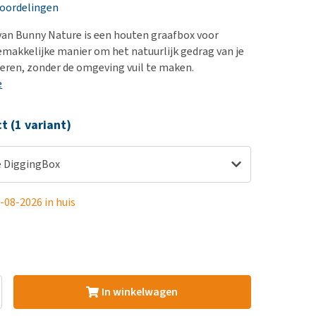
erproblemen
nd te zwaar wordt?
eoordelingen
derdom en dementie
lp! Mijn hond plast in
an Bunny Nature is een houten graafbox voor
is. Wat nu?
ergewicht en conditie
emakkelijke manier om het natuurlijk gedrag van je
kijk alles
leren, zonder de omgeving vuil te maken.
ieren, pezen en botten
e
uchtbaarheid
kijk alles
ct (1 variant)
e DiggingBox
-08-2026 in huis
In winkelwagen