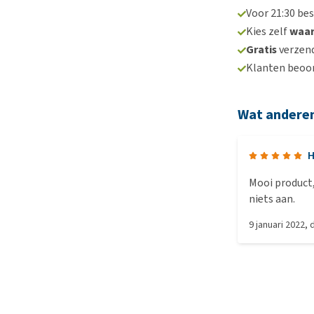
Voor 21:30 be
Kies zelf
waa
Gratis
verzend
Klanten beoo
Wat andere
H
Mooi product, goed afgewer
niets aan.
9 januari 2022
,