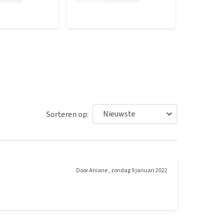
Sorteren op:
Door
Aniane
,
zondag 9 januari 2022