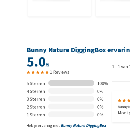
Bunny Nature DiggingBox ervari
5.0
/5
1
-
1
van
1 Reviews
5 Sterren
100%
4 Sterren
0%
3 Sterren
0%
2 Sterren
0%
Bunny N
Mooi p
1 Sterren
0%
Heb je ervaring met
Bunny Nature DiggingBox