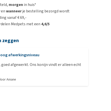
steld,
morgen
in huis*
r
en
wanneer
je bestelling bezorgd wordt
ing vanaf € 69,-
rdelen Medpets met een
4,6/5
n zeggen
oog afwerkingsniveau
kt. Ons konijn vindt er alleen echt
 door
Aniane