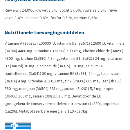
Ruw eiwit 24,0%, ruw vet 3,5%, vocht 17,0%, ruwe as 5,5%, ruwe
vezel 3,4%, calcium 0,6%, fosfor 0,5 %, natrium 0,5%.
Nutritionele toevoegingsmiddelen
Vitamine A (3a672a) 200000 IU, vitamine D3 (3a671) 12600 IU, vitamine E
(3a700) 4400 mg, vitamine C (3a312) 5000 mg, choline chloride (3a890)
4800 mg, biotine (3a880) 4,8 mg, vitamine B1 (3a821) 24 mg, vitamine
B2 (3a825i) 30 mg, niacinamide (3a315) 120 mg, calcium D-
pantothenaat (3a841) 80 mg, vitamine B6 (3a831) 24 mg, foliumzuur
(3a316) 4 mg, vitamine B12 0,3 mg, zink (3b606) 665 mg, ijzer (3b106)
580 mg, mangaan (3b504) 285 mg, jodium (3b201) 5,2 mg, koper
(3b406) 100 mg, seleen (3b810) 1,3 mg. Bevat door de EU
goedgekeurde conserveermiddelen: citroenzuur (1a330), appelzuur
(1a296). Metaboliseerbare energie: 3,120 kcal/kg.