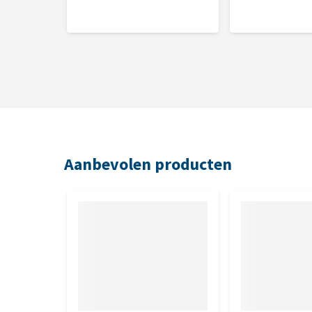
Je geeft voor gewichtsverlies deze dieetvoeding m
snackjes, ander hondenvoer of restjes geven. Het id
per week. Na de gewenste gewichtsafname geef je 
dosis voor gewichtsbeheersing.
Smaak
Lam, kalkoen en gele erwt.
Aanbevolen producten
Brokgrootte
Vorm: rond
6,92 x 11,59 mm
Inhoud