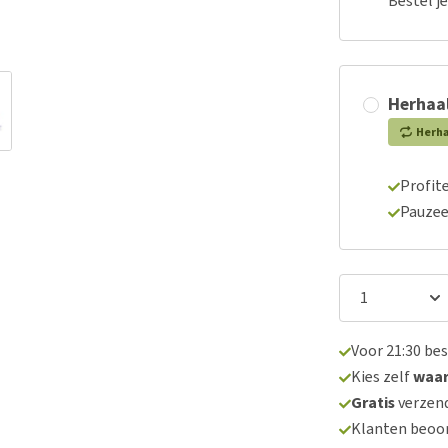
Bestel j
Herhaal
Herh
Profite
Pauzee
Voor 21:30 be
Kies zelf
waa
Gratis
verzend
Klanten beoo