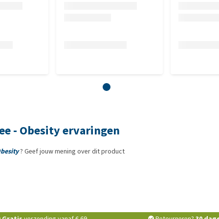
ehydrolyseerd kalkoeneiwit 10%, bamboelignocellulose
lamseiwit 5%, zalmolie 2% , gehydrolyseerde kippenlever
gedroogde algen 0,5% (Ascophyllum nodosum),
on van glucosaminesulfaat) 0,036%, gehydrolyseerd
25%, gistextract (bron van mannan-oligosacchariden, 0,02%,
gosacchariden 0,013%, Mojave yucca 0,012%.
ree - Obesity ervaringen
Obesity
? Geef jouw mening over dit product
5%, ruwe as 7,15%, vocht 10%, omega 3 0,45%, omega 6
 magnesium 0,05%.
Gratis
verzending vanaf € 69,-
Retourneren?
30 dag