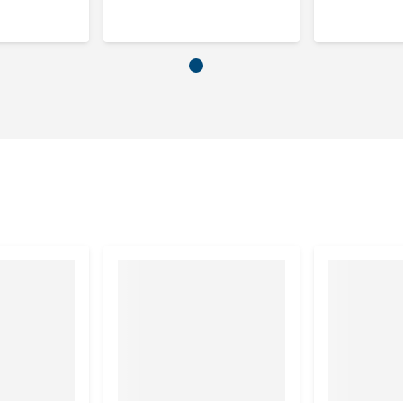
inimaal 2 maanden. Gedurende deze periode jouw hond geen
eale gewichtsverlies is 1-2% van het totale lichaamsgewicht
deze voeding door gedurende 6 maanden in een aangepaste