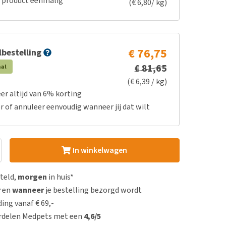
e product eenmalig
(€ 6,80/ kg)
€ 76,75
bestelling
€ 81,65
aal
(€ 6,39 / kg)
er altijd van 6% korting
r of annuleer eenvoudig wanneer jij dat wilt
In winkelwagen
steld,
morgen
in huis*
r
en
wanneer
je bestelling bezorgd wordt
ing vanaf € 69,-
rdelen Medpets met een
4,6/5