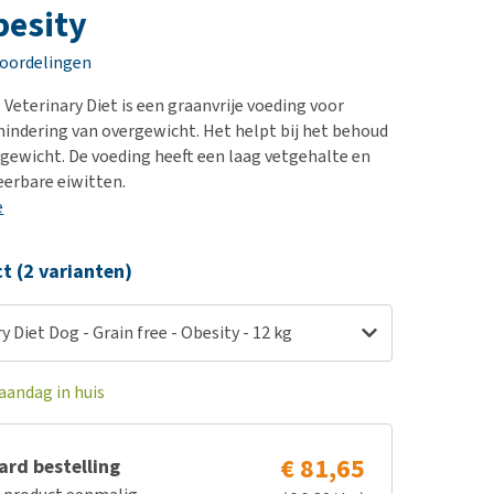
erproblemen
nd te zwaar wordt?
besity
derdom en dementie
lp! Mijn hond plast in
eoordelingen
is. Wat nu?
ergewicht en conditie
kijk alles
 Veterinary Diet is een graanvrije voeding voor
ieren, pezen en botten
indering van overgewicht. Het helpt bij het behoud
uchtbaarheid
gewicht. De voeding heeft een laag vetgehalte en
eerbare eiwitten.
kijk alles
e
ct (2 varianten)
y Diet Dog - Grain free - Obesity - 12 kg
aandag in huis
€ 81,65
rd bestelling