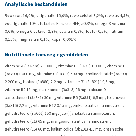
Analytische bestanddelen
Ruw eiwit 16,0%, vetgehalte 16,0%, ruwe celstof 3,2%, ruwe as 4,5%,
vochtgehalte 10%, totaal suikers (als NFE) 50,3%, omega-3-vetzuur
0,6%, omega-6-vetzuur 2,3%, calcium 0,7%, fosfor 0,5%, natrium
0,15%, magnesium 0,1%, koper 0,001%.
Nutritionele toevoegingsmiddelen
Vitamine A (3a672a) 23.000 IE, vitamine D3 (E671) 1.000 IE, vitamine E
(3a700) 1.000 mg, vitamine C (3a312) 500 mg, cholinechloride (3a890)
2.200 mg, biotine (3a880) 2,2 mg, vitamine B1 (3a821) 10,5 mg,
vitamine B2 13 mg, niacinamide (3a315) 88 mg, calcium-D-
pantothenaat (3a841) 30 mg, vitamine B6 (3a831) 6,5 mg, foliumzuur
(3a316) 2,2 mg, vitamine B12 0,15 mg, zinkchelaat van aminozuren,
gehydrateerd (3b606) 150 mg, ijzer(II)chelaat van aminozuren,
gehydrateerd (E1) 65 mg, mangaanchelaat van aminozuren,
gehydrateerd (E5) 60 mg, kaliumjodide (3b201) 4,5 mg, organische