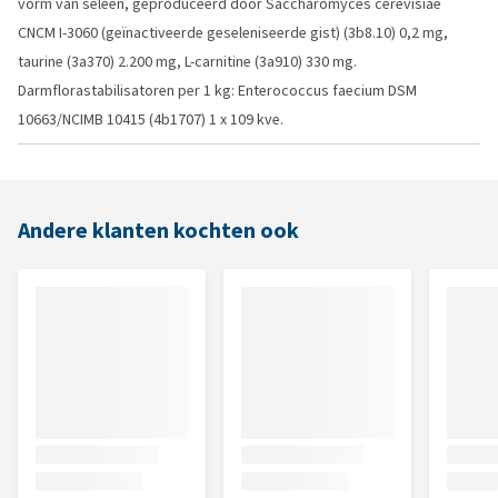
vorm van seleen, geproduceerd door Saccharomyces cerevisiae
CNCM I-3060 (geïnactiveerde geseleniseerde gist) (3b8.10) 0,2 mg,
taurine (3a370) 2.200 mg, L-carnitine (3a910) 330 mg.
Darmflorastabilisatoren per 1 kg: Enterococcus faecium DSM
10663/NCIMB 10415 (4b1707) 1 x 109 kve.
Andere klanten kochten ook