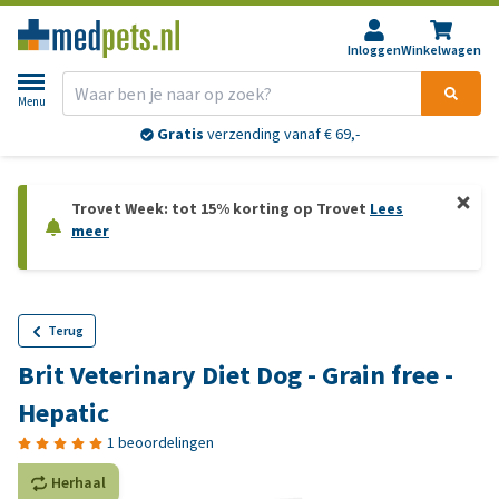
Inloggen
Winkelwagen
Menu
Gratis
verzending vanaf € 69,-
Trovet Week: tot 15% korting op Trovet
Lees
meer
Terug
Brit Veterinary Diet Dog - Grain free -
Hepatic
1 beoordelingen
Herhaal