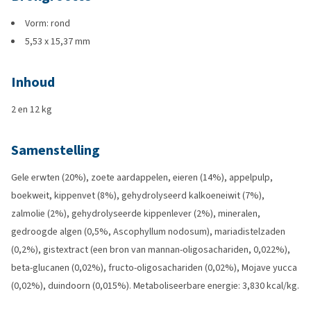
Vorm: rond
5,53 x 15,37 mm
Inhoud
2 en 12 kg
Samenstelling
Gele erwten (20%), zoete aardappelen, eieren (14%), appelpulp,
boekweit, kippenvet (8%), gehydrolyseerd kalkoeneiwit (7%),
zalmolie (2%), gehydrolyseerde kippenlever (2%), mineralen,
gedroogde algen (0,5%, Ascophyllum nodosum), mariadistelzaden
(0,2%), gistextract (een bron van mannan-oligosachariden, 0,022%),
beta-glucanen (0,02%), fructo-oligosachariden (0,02%), Mojave yucca
(0,02%), duindoorn (0,015%). Metaboliseerbare energie: 3,830 kcal/kg.