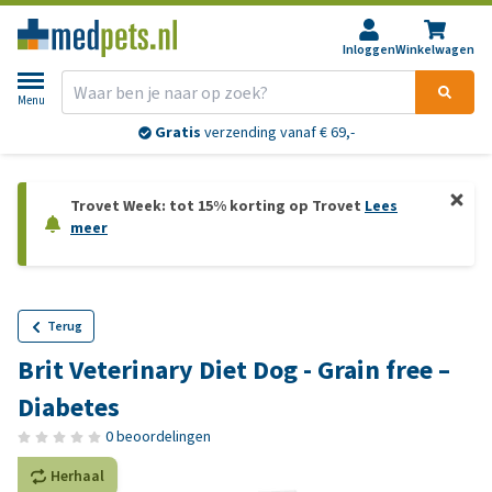
Inloggen
Winkelwagen
Menu
Gratis
verzending vanaf € 69,-
Trovet Week: tot 15% korting op Trovet
Lees
meer
Terug
Brit Veterinary Diet Dog - Grain free –
Diabetes
0 beoordelingen
Herhaal