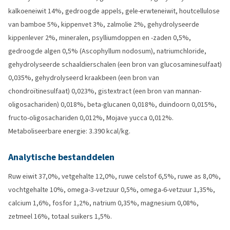
kalkoeneiwit 14%, gedroogde appels, gele-erwteneiwit, houtcellulose
van bamboe 5%, kippenvet 3%, zalmolie 2%, gehydrolyseerde
kippenlever 2%, mineralen, psylliumdoppen en -zaden 0,5%,
gedroogde algen 0,5% (Ascophyllum nodosum), natriumchloride,
gehydrolyseerde schaaldierschalen (een bron van glucosaminesulfaat)
0,035%, gehydrolyseerd kraakbeen (een bron van
chondroïtinesulfaat) 0,023%, gistextract (een bron van mannan-
oligosachariden) 0,018%, beta-glucanen 0,018%, duindoorn 0,015%,
fructo-oligosachariden 0,012%, Mojave yucca 0,012%.
Metaboliseerbare energie: 3.390 kcal/kg.
Analytische bestanddelen
Ruw eiwit 37,0%, vetgehalte 12,0%, ruwe celstof 6,5%, ruwe as 8,0%,
vochtgehalte 10%, omega-3-vetzuur 0,5%, omega-6-vetzuur 1,35%,
calcium 1,6%, fosfor 1,2%, natrium 0,35%, magnesium 0,08%,
zetmeel 16%, totaal suikers 1,5%.