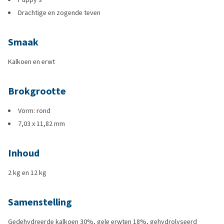
Drachtige en zogende teven
Smaak
Kalkoen en erwt
Brokgrootte
Vorm: rond
7,03 x 11,82 mm
Inhoud
2 kg en 12 kg
Samenstelling
Gedehydreerde kalkoen 30%, gele erwten 18%, gehydrolyseerd