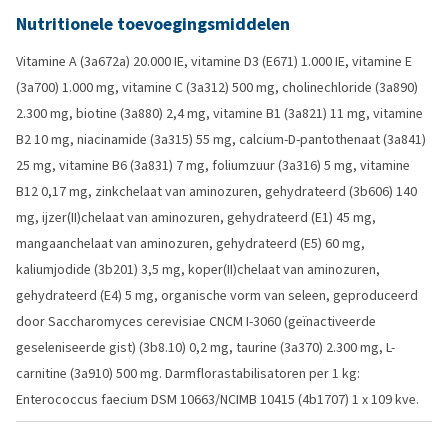
Nutritionele toevoegingsmiddelen
Vitamine A (3a672a) 20.000 IE, vitamine D3 (E671) 1.000 IE, vitamine E
(3a700) 1.000 mg, vitamine C (3a312) 500 mg, cholinechloride (3a890)
2.300 mg, biotine (3a880) 2,4 mg, vitamine B1 (3a821) 11 mg, vitamine
B2 10 mg, niacinamide (3a315) 55 mg, calcium-D-pantothenaat (3a841)
25 mg, vitamine B6 (3a831) 7 mg, foliumzuur (3a316) 5 mg, vitamine
B12 0,17 mg, zinkchelaat van aminozuren, gehydrateerd (3b606) 140
mg, ijzer(II)chelaat van aminozuren, gehydrateerd (E1) 45 mg,
mangaanchelaat van aminozuren, gehydrateerd (E5) 60 mg,
kaliumjodide (3b201) 3,5 mg, koper(II)chelaat van aminozuren,
gehydrateerd (E4) 5 mg, organische vorm van seleen, geproduceerd
door Saccharomyces cerevisiae CNCM I-3060 (geïnactiveerde
geseleniseerde gist) (3b8.10) 0,2 mg, taurine (3a370) 2.300 mg, L-
carnitine (3a910) 500 mg. Darmflorastabilisatoren per 1 kg:
Enterococcus faecium DSM 10663/NCIMB 10415 (4b1707) 1 x 109 kve.