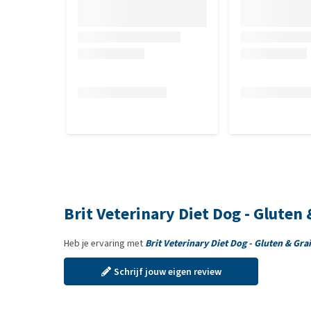
omega-6 vetzuren 0,9 %, calcium 1,2%, fosfor 0,8 
Nutritionele toevoegingsmiddelen
Vitamine A (3a672a) 22.000 I.E., vitamine D(3a671) 1.
mg, cholinechloride (3a890) 450 mg, biotine (3a880)
5,8 mg, niacinamide (3a315) 27 mg, calcium-D-panto
foliumzuur (3a316) 0,7 mg, vitamine B12 0,04 mg, z
mg, jodium (3b201) 0,6 mg, koper (3b406) 12,5 mg, 
taurine (3c305) 2.000 mg.
Brit Veterinary Diet Dog - Gluten 
Heb je ervaring met
Brit Veterinary Diet Dog - Gluten & Grai
Schrijf jouw eigen review