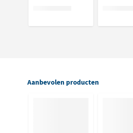
Inhoud
2 en 12 kg
Samenstelling
Gedehydrateerde zalm (30%), gele erwten, gehydrol
lignocellulose (3%), zalmolie (3%), gehydrolyseerd
(1%), kaliumchloride, erwtenmeel, glucosamine (0,
Urtica dioica (0,12%), gedroogde Carlina acaulis (0
fructo-oligosachariden (0,02%), gistextract (bron
Aanbevolen producten
methylsulfonylmethan (0,013%), gedroogde duindoo
(0,007%), Mojave yucca (0,007%), Lactobacillus helv
Metaboliseerbare energie: 3,460 kcal/kg.
Analytische bestanddelen
Ruw eiwit 26,0 %, ruw vet 12,0%, ruwe vezels 5,0 %