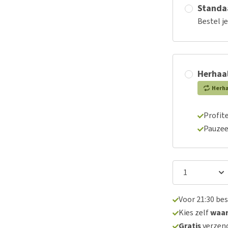
Standaa
Bestel j
Herhaal
Herh
Profite
Pauzee
Voor 21:30 be
Kies zelf
waa
Gratis
verzend