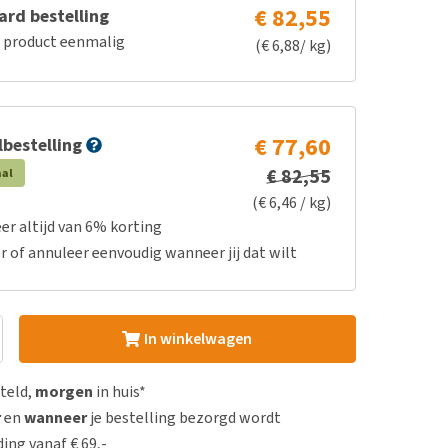
€ 82,55
rd bestelling
e product eenmalig
(€ 6,88/ kg)
€ 77,60
bestelling
€ 82,55
aal
(€ 6,46 / kg)
er altijd van 6% korting
r of annuleer eenvoudig wanneer jij dat wilt
In winkelwagen
steld,
morgen
in huis*
r
en
wanneer
je bestelling bezorgd wordt
ing vanaf € 69,-