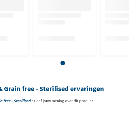
%, natrium 1,1%, kalium 0,5%, magnesium 0,05%.
500 I.E., vitamine E (3a700) 400 mg, vitamine C (3a312) 400
 0,6 mg, vitamine B1 (3a821) 4,5 mg, vitamine B2 (3a825i)
thenaat (3a841) 13,5 mg, vitamine B6 (3a831) 4,8 mg,
ink (3b606) 85 mg, ijzer (3b106) 65 mg, mangaan (3b504) 32
selenium (3b810) 0,18 mg, L-carnitine (3a910) 350 mg,
& Grain free - Sterilised ervaringen
n free - Sterilised
? Geef jouw mening over dit product