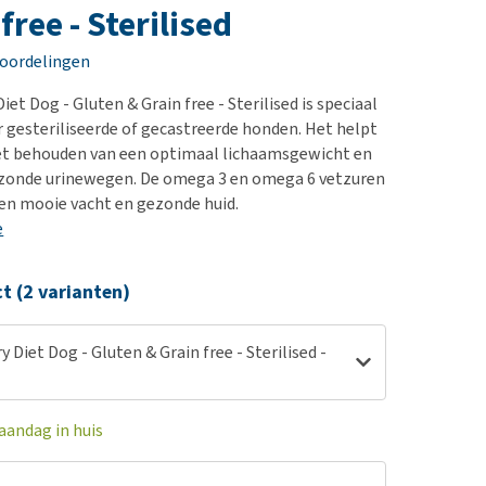
erproblemen
nd te zwaar wordt?
free - Sterilised
derdom en dementie
lp! Mijn hond plast in
eoordelingen
is. Wat nu?
ergewicht en conditie
kijk alles
Diet Dog - Gluten & Grain free - Sterilised is speciaal
ieren, pezen en botten
 gesteriliseerde of gecastreerde honden. Het helpt
uchtbaarheid
het behouden van een optimaal lichaamsgewicht en
zonde urinewegen. De omega 3 en omega 6 vetzuren
kijk alles
een mooie vacht en gezonde huid.
e
ct (2 varianten)
y Diet Dog - Gluten & Grain free - Sterilised -
aandag in huis