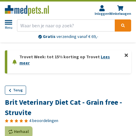
Inloggen
Winkelwagen
Menu
Gratis
verzending vanaf € 69,-
Trovet Week: tot 15% korting op Trovet
Lees
meer
Terug
Brit Veterinary Diet Cat - Grain free -
Struvite
4 beoordelingen
Herhaal