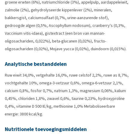
groene erwten (6%), natriumchloride (3%), appelpulp, aardappeleiwit,
zalmolie (2%), gehydrolyseerde kippenlever (2%), mineralen,
bakkersgist, calciumsulfaat (0,7%, urine-aanzurende stof),
gedroogde algen (0,5%, Ascophyllum nodosum), cranberry's (0,3%,
Vaccinium vitis-idaea), gistextract (een bron van mannan-
oligosachariden, 0,022%), beta-glucanen (0,02%), fructo-
oligosachariden (0,02%), Mojave yucca (0,02%), duindoorn (0,015%).
Analytische bestanddelen
Ruw eiwit 34,0%, vetgehalte 16,0%, ruwe celstof 2,2%, ruwe as 8,7%,
vochtgehalte 10%, omega-3-vetzuur 0,6%, omega-6-vetzuur 2,1%,
calcium 0,8%, fosfor 0,7%, natrium 1,3%, magnesium 0,06%, kalium
0,45%, chloriden 1,8%, zwavel 0,6%, taurine 0,23%, hydroxyproline
0,4%, vitamine D 500 IE/kg, methionine 1,0% Metaboliseerbare
energie: 3800 kcal/kg.
Nutritionele toevoegingsmiddelen