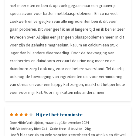
niet meer eten en ben ik op zoek gegaan naar een graanvrije
speciaalvoer voor katten met blaasproblemen. En zo na veel
zoekwerk en vergelijken van alle ingrediënten ben ik dit voer
gaan proberen. Dit voer geef ik nu al langere tijd en ik ben er zeer
tevreden over. Al bijna een jaar geen blaasproblemen meer. In dit
voer zijn de gehaltes magnesium, kalium en calcium een stuk
lager dan bij andere dieetvoeding. Door de toevoeging van
cranberries en duindoorn verzuurt de urine nog meer en de
duindoorn zorgt ook nog voor een betere weerstand. Tel daarbij
ook nog de toevoeging van ingrediënten die voor vermindering
van stress en voor een happy kat zorgen, maakt dit het perfecte
voer voor mijn kat. Voor mijn katten niks anders meer!
Hij eet het tenminste
Door
Hilde Verheijden
,
maandag 18 november 2024
Brit Veterinary Diet Cat - Grain free - Struvite - 2 kg
Heeft blaasgruis en vele soorten geprobeerd en at niks en dit wel