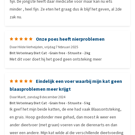
fijn. De jongste heeft daar medicatie voor maar kan nu iets
minder , heel fijn. Ze eten het graag dus ik blijf het geven, al 2de
zak nu.
Onze poes heeft nierproblemen
Door
Hilde Verheijden
,
vrijdag 7 februari 2025
Brit Veterinary Diet Cat - Grain free - Struvite - 2 kg
Met dit voer doet hij het goed geen ontsteking meer
Eindelijk een voer waarbij mijn kat geen
blaasproblemen meer krijgt
Door
Marit
,
zondag 8 december 2024
Brit Veterinary Diet Cat - Grain free - Struvite - 5 kg
Ik geef het mijn beide katten, de ene had vaak Blaasontsteking,
en gruis. Hoop gedonder mee gehad, dan moest ik weer een
ander dieetvoer (met graan) voeren van de dierenarts en dan
weer een andere. Mijn kat wilde al die verschillende dieetvoeding