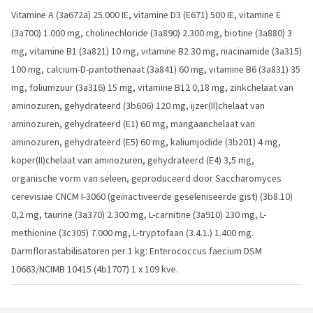
Vitamine A (3a672a) 25.000 IE, vitamine D3 (E671) 500 IE, vitamine E
(3a700) 1.000 mg, cholinechloride (3a890) 2.300 mg, biotine (3a880) 3
mg, vitamine B1 (3a821) 10 mg, vitamine B2 30 mg, niacinamide (3a315)
100 mg, calcium-D-pantothenaat (3a841) 60 mg, vitamine B6 (3a831) 35
mg, foliumzuur (3a316) 15 mg, vitamine B12 0,18 mg, zinkchelaat van
aminozuren, gehydrateerd (3b606) 120 mg, ijzer(II)chelaat van
aminozuren, gehydrateerd (E1) 60 mg, mangaanchelaat van
aminozuren, gehydrateerd (E5) 60 mg, kaliumjodide (3b201) 4 mg,
koper(II)chelaat van aminozuren, gehydrateerd (E4) 3,5 mg,
organische vorm van seleen, geproduceerd door Saccharomyces
cerevisiae CNCM I-3060 (geïnactiveerde geseleniseerde gist) (3b8.10)
0,2 mg, taurine (3a370) 2.300 mg, L-carnitine (3a910) 230 mg, L-
methionine (3c305) 7.000 mg, L-tryptofaan (3.4.1.) 1.400 mg.
Darmflorastabilisatoren per 1 kg: Enterococcus faecium DSM
10663/NCIMB 10415 (4b1707) 1 x 109 kve.