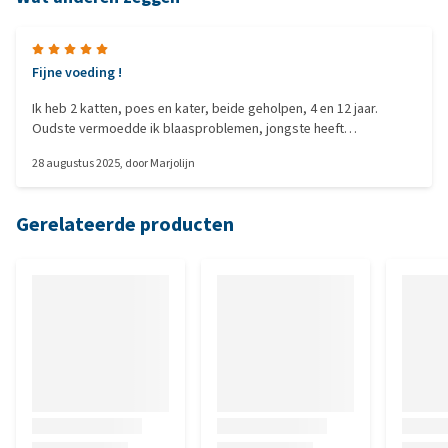
Fijne voeding !
Ik heb 2 katten, poes en kater, beide geholpen, 4 en 12 jaar.
Oudste vermoedde ik blaasproblemen, jongste heeft
epilepsiemedicatie, dus het kalmerende in deze voeding is ook
28 augustus 2025
, door
Marjolijn
fijn. De jongste heeft daar medicatie voor maar kan nu iets
minder , heel fijn. Ze eten het graag dus ik blijf het geven, al 2de
zak nu.
Gerelateerde producten