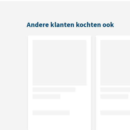
Smaak
Andere klanten kochten ook
Kip
Brokgrootte
Vorm: rond
7,71 x 19,37 mm
Samenstelling
Kip 50 % (gedehydreerde 30 %, ontbeend 20 %), have
zalmolie (2 %), gedroogde appels, gehydrolyseerde 
bron van glucosamine, 260 mg/kg), kraakbeen (een 
(kruidnagels, citrus, rozemarijn, kurkuma, 150 mg/
oligosachariden (100 mg/kg), Mojave-yucca (100 mg