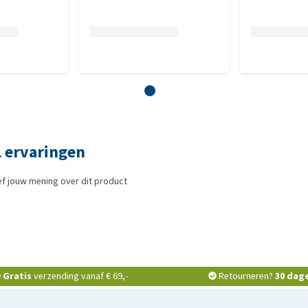
) 80 mg, mangaanchelaat van aminozuren, gehydrateerd (E5)
aat van aminozuren, gehydrateerd (E4) 15 mg, organische
cerevisiae CNCM I-3060 (3b8.10) 0,2 mg. Bevat door de EU
n plantaardige oliën (1b306), ascorbylpalmitaat (1b304) &
L ervaringen
f jouw mening over dit product
Gratis
verzending vanaf € 69,-
Retourneren?
30 dag