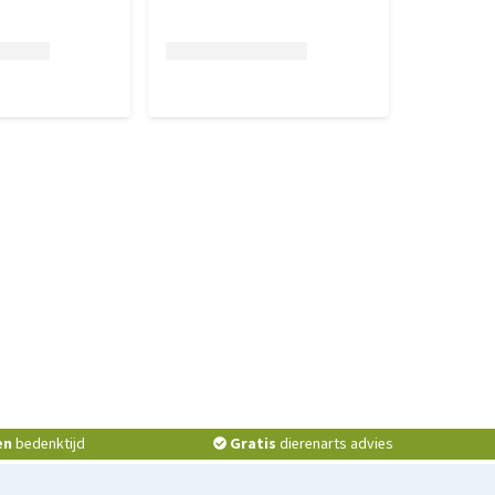
en
bedenktijd
Gratis
dierenarts advies