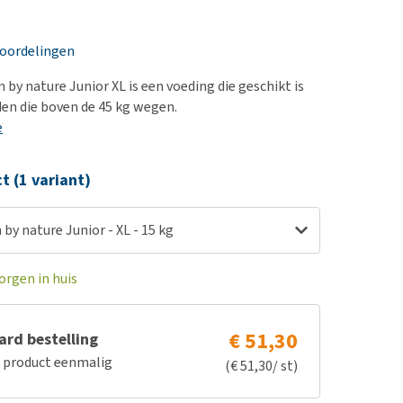
erproblemen
nd te zwaar wordt?
derdom en dementie
lp! Mijn hond plast in
eoordelingen
is. Wat nu?
ergewicht en conditie
kijk alles
by nature Junior XL is een voeding die geschikt is
ieren, pezen en botten
en die boven de 45 kg wegen.
uchtbaarheid
e
kijk alles
ct (1 variant)
by nature Junior - XL - 15 kg
orgen in huis
€ 51,30
rd bestelling
e product eenmalig
(€ 51,30/ st)