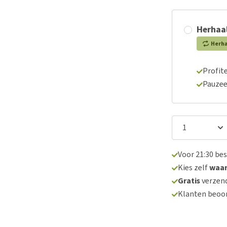
Herhaal
Herh
Profite
Pauzee
Voor 21:30 be
Kies zelf
waa
Gratis
verzend
Klanten beoo