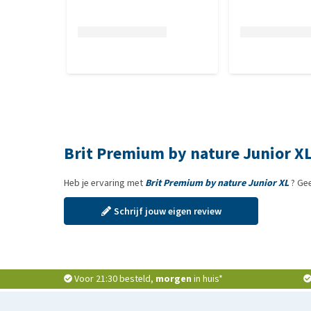
ijzer(II)chelaat van aminozuren, gehydrateerd (E1
35 mg, kaliumjodide (3b201) 0,65 mg, koper(II)chel
vorm van seleen, geproduceerd door Saccharomyces 
goedgekeurde antioxidanten: tocoferolextracten va
rozemarijnextract.
Brit Premium by nature Junior X
Heb je ervaring met
Brit Premium by nature Junior XL
? Gee
Schrijf jouw eigen review
Voor 21:30 besteld,
morgen
in huis*