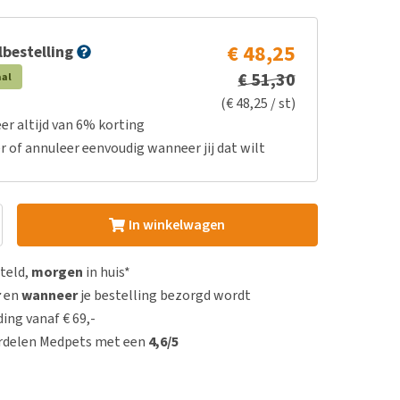
€ 48,25
bestelling
€ 51,30
aal
(€ 48,25 / st)
er altijd van 6% korting
r of annuleer eenvoudig wanneer jij dat wilt
In winkelwagen
steld,
morgen
in huis*
r
en
wanneer
je bestelling bezorgd wordt
ing vanaf € 69,-
rdelen Medpets met een
4,6/5