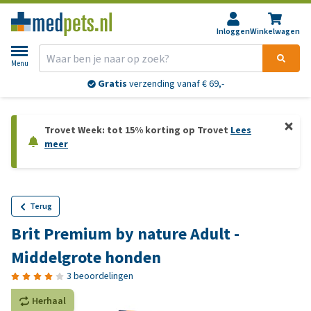
Inloggen
Winkelwagen
Menu
Gratis
verzending vanaf € 69,-
Trovet Week: tot 15% korting op Trovet
Lees
meer
Terug
Brit Premium by nature Adult -
Middelgrote honden
3 beoordelingen
Herhaal