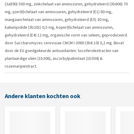
(3a890) 500 mg, zinkchelaat van aminozuren, gehydrateerd (3b606) 70
mg, ijzer(II)chelaat van aminozuren, gehydrateerd (E1) 60 mg,
mangaanchelaat van aminozuren, gehydrateerd (E5) 30 mg,
kaliumjodide (3b201) 0,5 mg, koper(II)chelaat van aminozuren,
gehydrateerd (E4) 12 mg, organische vorm van seleen, geproduceerd
door Saccharomyces cerevisiae CNCM I-3060 (3b8.10) 0,2 mg. Bevat
door de EU goedgekeurde antioxidanten: tocoferolextracten van
plantaardige oliën (1b306), ascorbylpalmitaat (1b304) &
rozemarijnextract.
Andere klanten kochten ook