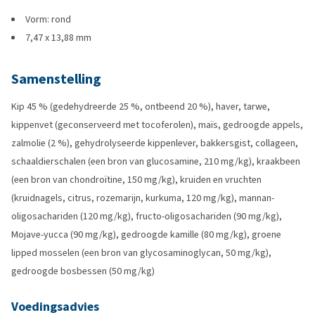
Vorm: rond
7,47 x 13,88 mm
Samenstelling
Kip 45 % (gedehydreerde 25 %, ontbeend 20 %), haver, tarwe,
kippenvet (geconserveerd met tocoferolen), maïs, gedroogde appels,
zalmolie (2 %), gehydrolyseerde kippenlever, bakkersgist, collageen,
schaaldierschalen (een bron van glucosamine, 210 mg/kg), kraakbeen
(een bron van chondroïtine, 150 mg/kg), kruiden en vruchten
(kruidnagels, citrus, rozemarijn, kurkuma, 120 mg/kg), mannan-
oligosachariden (120 mg/kg), fructo-oligosachariden (90 mg/kg),
Mojave-yucca (90 mg/kg), gedroogde kamille (80 mg/kg), groene
lipped mosselen (een bron van glycosaminoglycan, 50 mg/kg),
gedroogde bosbessen (50 mg/kg)
Voedingsadvies