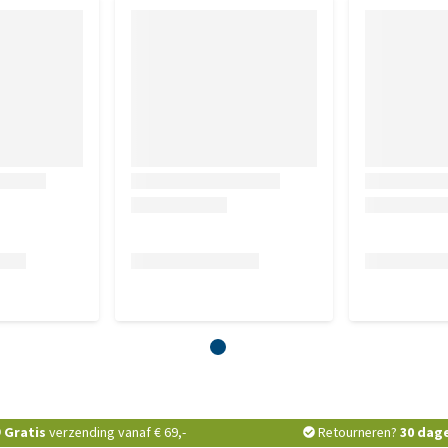
er Brit voor de eerste keer wordt gegeven; verhoog
altijd voldoende schoon water klaarstaat voor jouw hond. De
king. Bewaren op een koele en droge plaats, beschermd
Gratis
verzending vanaf € 69,-
Retourneren?
30 dag