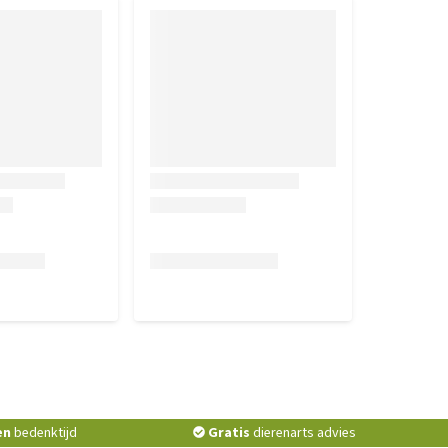
en
bedenktijd
Gratis
dierenarts advies