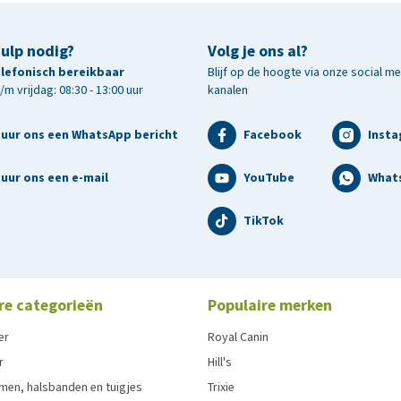
hulp nodig?
Volg je ons al?
telefonisch bereikbaar
Blijf op de hoogte via onze social m
m vrijdag: 08:30 - 13:00 uur
kanalen
tuur ons een WhatsApp bericht
Facebook
Inst
uur ons een e-mail
YouTube
What
TikTok
re categorieën
Populaire merken
er
Royal Canin
r
Hill's
men, halsbanden en tuigjes
Trixie