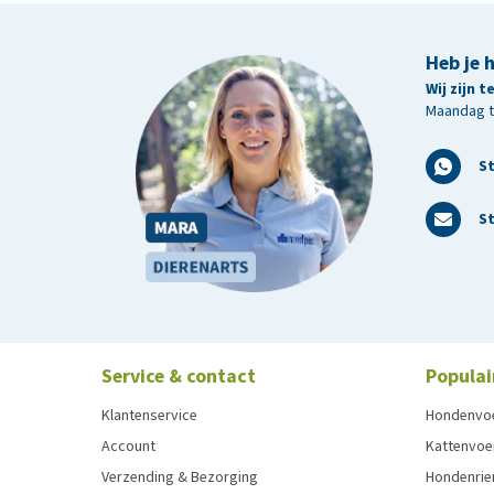
Heb je 
Wij zijn 
Maandag t/
S
St
Service & contact
Populai
Klantenservice
Hondenvo
Account
Kattenvoe
Verzending & Bezorging
Hondenrie