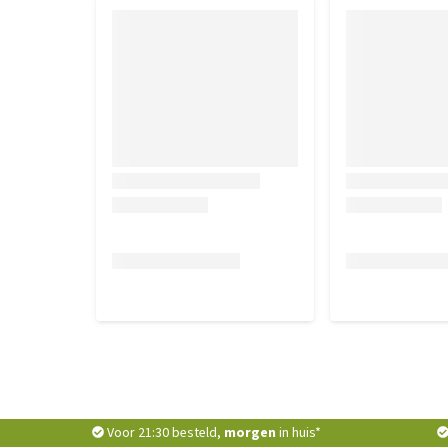
hoeveelheden en vermeng met het vorige voer wanne
geleidelijk de hoeveelheid Brit. Zorg ervoor dat er 
uiterste gebruiksdatum staat vermeld op de verpak
tegen direct zonlicht. Na opening hersluiten.
Voor 21:30 besteld,
morgen
in huis*