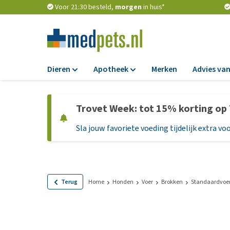
Voor 21:30 besteld,
morgen
in huis*
Dieren
Apotheek
Merken
Advies van
Voer
Apotheek
Trovet Week: tot 15% korting op
Hondenbrokken
Vlooien en teken
Sla jouw favoriete voeding tijdelijk extra voo
Natvoer
Ontworming
Dieetvoer
Medicijnen en
supplementen
Standaardvoer
Probiotica en we
Graanvrij honden
Terug
Home
Honden
Voer
Brokken
Standaardvoe
Vitamines en min
Puppyvoer en sna
Medische benodi
Glutenvrij honden