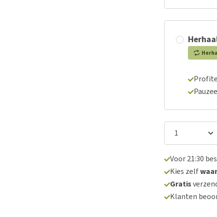
Herhaal
Herh
Profite
Pauzee
Voor 21:30 be
Kies zelf
waa
Gratis
verzend
Klanten beoo