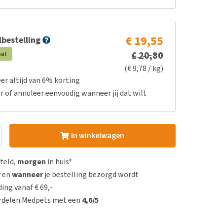
€ 19,55
bestelling
€ 20,80
aal
(€ 9,78 / kg)
er altijd van 6% korting
r of annuleer eenvoudig wanneer jij dat wilt
In winkelwagen
steld,
morgen
in huis*
r
en
wanneer
je bestelling bezorgd wordt
ing vanaf € 69,-
rdelen Medpets met een
4,6/5