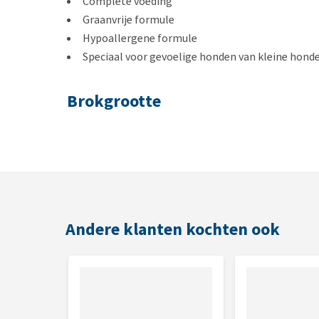
Complete voeding
Graanvrije formule
Hypoallergene formule
Speciaal voor gevoelige honden van kleine hond
Brokgrootte
Vorm: rond
4,61 x 8,87 mm
Samenstelling
Hert (40%), gele erwten, kippenvet (met tocoferol
Andere klanten kochten ook
gedroogde appels, zalmolie (3%), lijnzaad (3%), b
gehydrolyseerde schaaldierschalen (een bron van g
polyfenolen 70 mg/kg & flavonoïden 30 mg/kg), kra
mannan-oligosachariden (150 mg/kg), kruiden & vruc
oligosachariden (100 mg/kg), Yucca schidigera (100 