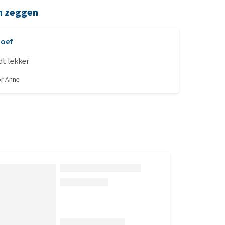
n zeggen
Goef
dt lekker
or
Anne