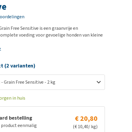
erproblemen
nd te zwaar wordt?
ve
derdom en dementie
lp! Mijn hond plast in
eoordelingen
is. Wat nu?
ergewicht en conditie
kijk alles
 Grain Free Sensitive is een graanvrije en
ieren, pezen en botten
complete voeding voor gevoelige honden van kleine
uchtbaarheid
e
kijk alles
ct (2 varianten)
 - Grain Free Sensitive - 2 kg
orgen in huis
€ 20,80
rd bestelling
e product eenmalig
(€ 10,40/ kg)