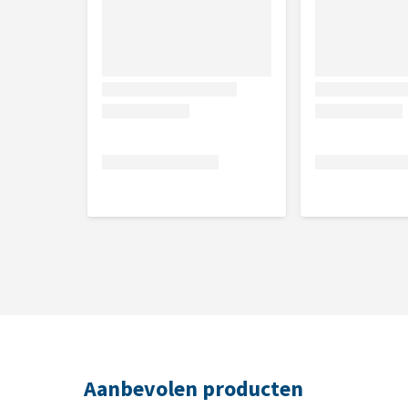
duindoorn (75 mg/kg), kamille (30 mg/kg), kruidnag
Analytische bestanddelen
Ruw eiwit 28,0%, vetgehalte 17,0%, vochtgehalte 10
1,0%, omega-3-vetzuren 1,1%, omega-6-vetzuren 2
Nutritionele toevoegingsmiddel
Vitamine A (3a672a) 20.000 IE; vitamine D3 (E671) 15
(3a312) 300 mg; cholinechloride (3a890) 700 mg; tau
(3a821) 1 mg; vitamine B2 4 mg; niacinamide (3a31
B6 (3a831) 1 mg; foliumzuur (3a316) 0,5 mg; vitami
100 mg; ijzer(II)sulfaat-monohydraat 80 mg; mangaa
van aminozuren, gehydrateerd 15 mg; organische vo
CNCM I-3060 0,2 mg.
Aanbevolen producten