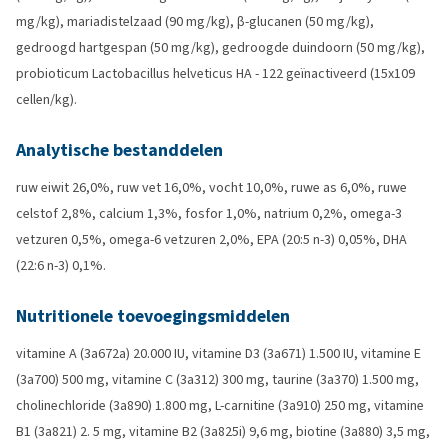
mg/kg), mariadistelzaad (90 mg/kg), β-glucanen (50 mg/kg),
gedroogd hartgespan (50 mg/kg), gedroogde duindoorn (50 mg/kg),
probioticum Lactobacillus helveticus HA - 122 geïnactiveerd (15x109
cellen/kg).
Analytische bestanddelen
ruw eiwit 26,0%, ruw vet 16,0%, vocht 10,0%, ruwe as 6,0%, ruwe
celstof 2,8%, calcium 1,3%, fosfor 1,0%, natrium 0,2%, omega-3
vetzuren 0,5%, omega-6 vetzuren 2,0%, EPA (20:5 n-3) 0,05%, DHA
(22:6 n-3) 0,1%.
Nutritionele toevoegingsmiddelen
vitamine A (3a672a) 20.000 IU, vitamine D3 (3a671) 1.500 IU, vitamine E
(3a700) 500 mg, vitamine C (3a312) 300 mg, taurine (3a370) 1.500 mg,
cholinechloride (3a890) 1.800 mg, L-carnitine (3a910) 250 mg, vitamine
B1 (3a821) 2. 5 mg, vitamine B2 (3a825i) 9,6 mg, biotine (3a880) 3,5 mg,