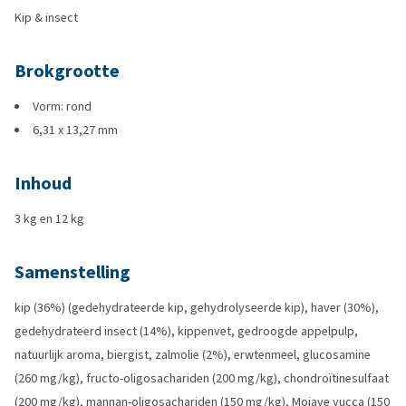
Kip & insect
Brokgrootte
Vorm: rond
6,31 x 13,27 mm
Inhoud
3 kg en 12 kg
Samenstelling
kip (36%) (gedehydrateerde kip, gehydrolyseerde kip), haver (30%),
gedehydrateerd insect (14%), kippenvet, gedroogde appelpulp,
natuurlijk aroma, biergist, zalmolie (2%), erwtenmeel, glucosamine
(260 mg/kg), fructo-oligosachariden (200 mg/kg), chondroïtinesulfaat
(200 mg/kg), mannan-oligosachariden (150 mg/kg), Mojave yucca (150