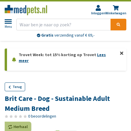
Inloggen
Winkelwagen
Menu
Gratis
verzending vanaf € 69,-
Trovet Week: tot 15% korting op Trovet
Lees
meer
Terug
Brit Care - Dog - Sustainable Adult
Medium Breed
0 beoordelingen
Herhaal