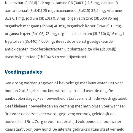
foliumzuur (3a316) 1. 2 mg, vitamine B6 (3a831) 2,5 mg, calcium-D-
pantothenaat (3a841) 25 mg, niacinamide (3a315) 32,5 mg, vitamine
B12 0,1 mg, jodium (3b201) 0. 8 mg, organisch zink (3b606) 85 mg,
organisch mangaan (3b504) 40 mg, organisch koper (3b406) 18 mg,
organisch ijzer (3b106) 75 mg, organisch selenium (3b810) 0,16 mg, L-
tryptofaan (3c440) 4.000 mg. Bevat door de EU goedgekeurde
antioxidanten: tocoferolextracten uit plantaardige olie (1b306(i)),
ascorbylpalmitaat (1b304) & rozemarijnextract.
Voedingsadvies
Kan droog worden gegeven of bevochtigd met lauw water. Het voer
moet in 2 of 3 gelijke porties worden verdeeld over de dag. De
aanbevolen dagelijkse hoeveelheid staat vermeld in de voedingstabel.
Geef kleinere hoeveelheden en vermeng met het vorige voer wanneer
Brit voor de eerste keer wordt gegeven; verhoog geleidelijk de
hoeveelheid Brit. Zorg ervoor dat er altijd voldoende schoon water
klaarstaat voor jouw hond. De uiterste gebruiksdatum staat vermeld