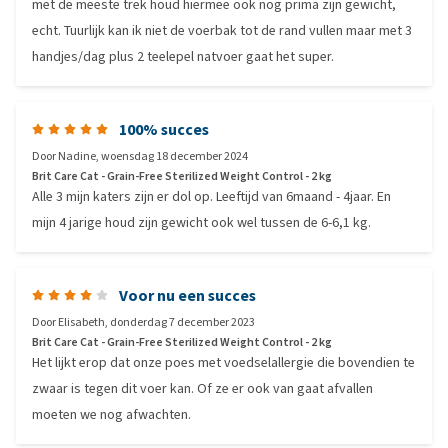
met de meeste trek houd hiermee ook nog prima zijn gewicht,
echt. Tuurlijk kan ik niet de voerbak tot de rand vullen maar met 3
handjes/dag plus 2 teelepel natvoer gaat het super.
100% succes
Door
Nadine
,
woensdag 18 december 2024
Brit Care Cat - Grain-Free Sterilized Weight Control - 2 kg
Alle 3 mijn katers zijn er dol op. Leeftijd van 6maand - 4jaar. En
mijn 4 jarige houd zijn gewicht ook wel tussen de 6-6,1 kg.
Voor nu een succes
Door
Elisabeth
,
donderdag 7 december 2023
Brit Care Cat - Grain-Free Sterilized Weight Control - 2 kg
Het lijkt erop dat onze poes met voedselallergie die bovendien te
zwaar is tegen dit voer kan. Of ze er ook van gaat afvallen
moeten we nog afwachten.