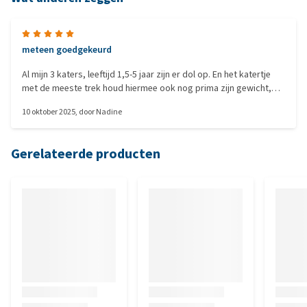
meteen goedgekeurd
Al mijn 3 katers, leeftijd 1,5-5 jaar zijn er dol op. En het katertje
met de meeste trek houd hiermee ook nog prima zijn gewicht,
echt. Tuurlijk kan ik niet de voerbak tot de rand vullen maar met 3
10 oktober 2025
, door
Nadine
handjes/dag plus 2 teelepel natvoer gaat het super.
Gerelateerde producten