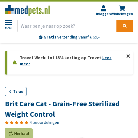
Inloggen
Winkelwagen
Menu
Gratis
verzending vanaf € 69,-
Trovet Week: tot 15% korting op Trovet
Lees
meer
Terug
Brit Care Cat - Grain-Free Sterilized
Weight Control
4 beoordelingen
Herhaal