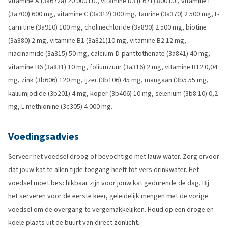
vitamine A (3a672a) 20 000 I.U., vitamine D3 (E671) 800 I.U., vitamine E
(3a700) 600 mg, vitamine C (3a312) 300 mg, taurine (3a370) 2 500 mg, L-
carnitine (3a910) 100 mg, cholinechloride (3a890) 2 500 mg, biotine
(3a880) 2 mg, vitamine B1 (3a821)10 mg, vitamine B2 12 mg,
niacinamide (3a315) 50 mg, calcium-D-panttothenate (3a841) 40 mg,
vitamine B6 (3a831) 10 mg, foliumzuur (3a316) 2 mg, vitamine B12 0,04
mg, zink (3b606) 120 mg, ijzer (3b106) 45 mg, mangaan (3b5 55 mg,
kaliumjodide (3b201) 4 mg, koper (3b406) 10 mg, selenium (3b8.10) 0,2
mg, L-methionine (3c305) 4 000 mg.
Voedingsadvies
Serveer het voedsel droog of bevochtigd met lauw water. Zorg ervoor
dat jouw kat te allen tijde toegang heeft tot vers drinkwater. Het
voedsel moet beschikbaar zijn voor jouw kat gedurende de dag. Bij
het serveren voor de eerste keer, geleidelijk mengen met de vorige
voedsel om de overgang te vergemakkelijken. Houd op een droge en
koele plaats uit de buurt van direct zonlicht.