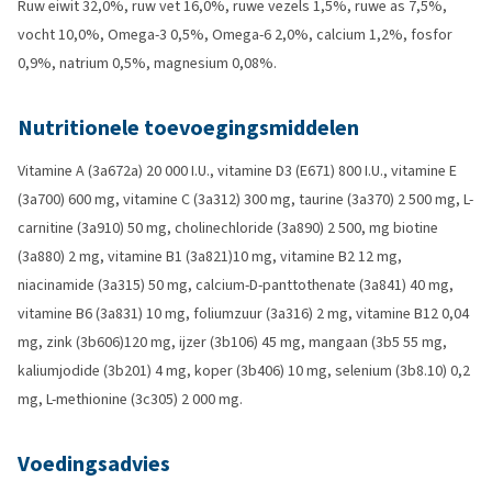
Ruw eiwit 32,0%, ruw vet 16,0%, ruwe vezels 1,5%, ruwe as 7,5%,
vocht 10,0%, Omega-3 0,5%, Omega-6 2,0%, calcium 1,2%, fosfor
0,9%, natrium 0,5%, magnesium 0,08%.
Nutritionele toevoegingsmiddelen
Vitamine A (3a672a) 20 000 I.U., vitamine D3 (E671) 800 I.U., vitamine E
(3a700) 600 mg, vitamine C (3a312) 300 mg, taurine (3a370) 2 500 mg, L-
carnitine (3a910) 50 mg, cholinechloride (3a890) 2 500, mg biotine
(3a880) 2 mg, vitamine B1 (3a821)10 mg, vitamine B2 12 mg,
niacinamide (3a315) 50 mg, calcium-D-panttothenate (3a841) 40 mg,
vitamine B6 (3a831) 10 mg, foliumzuur (3a316) 2 mg, vitamine B12 0,04
mg, zink (3b606)120 mg, ijzer (3b106) 45 mg, mangaan (3b5 55 mg,
kaliumjodide (3b201) 4 mg, koper (3b406) 10 mg, selenium (3b8.10) 0,2
mg, L-methionine (3c305) 2 000 mg.
Voedingsadvies