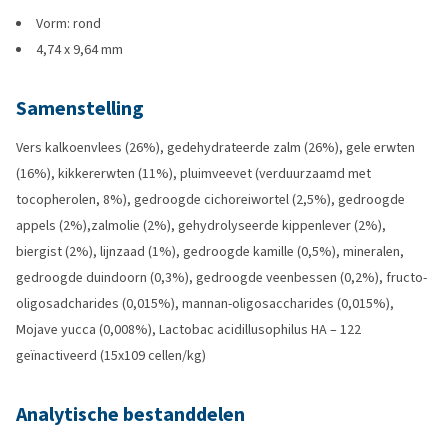
Vorm: rond
4,74 x 9,64 mm
Samenstelling
Vers kalkoenvlees (26%), gedehydrateerde zalm (26%), gele erwten
(16%), kikkererwten (11%), pluimveevet (verduurzaamd met
tocopherolen, 8%), gedroogde cichoreiwortel (2,5%), gedroogde
appels (2%),zalmolie (2%), gehydrolyseerde kippenlever (2%),
biergist (2%), lijnzaad (1%), gedroogde kamille (0,5%), mineralen,
gedroogde duindoorn (0,3%), gedroogde veenbessen (0,2%), fructo-
oligosadcharides (0,015%), mannan-oligosaccharides (0,015%),
Mojave yucca (0,008%), Lactobac acidillusophilus HA – 122
geïnactiveerd (15x109 cellen/kg)
Analytische bestanddelen