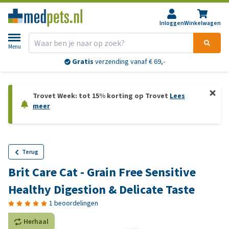
Inloggen
Winkelwagen
Menu
Gratis
verzending vanaf € 69,-
Trovet Week: tot 15% korting op Trovet
Lees
meer
Terug
Brit Care Cat - Grain Free Sensitive
Healthy Digestion & Delicate Taste
1 beoordelingen
Herhaal