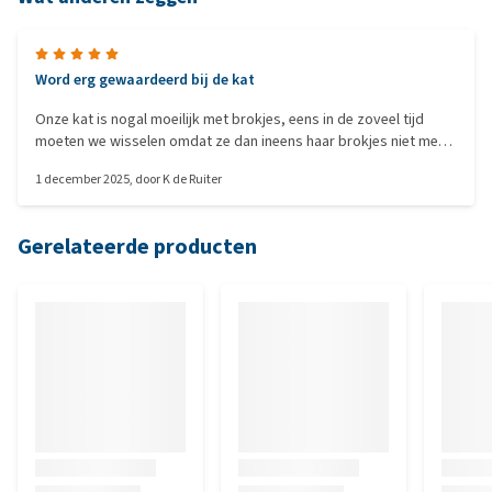
Word erg gewaardeerd bij de kat
Onze kat is nogal moeilijk met brokjes, eens in de zoveel tijd
moeten we wisselen omdat ze dan ineens haar brokjes niet meer
wil. Deze keer hadden we deze "geselecteerd" als kandidaat, en
1 december 2025
, door
K de Ruiter
werd deze uitgekozen uit alle aangeboden opties. De ontlasting
is heel goed op deze brok, dat wil namelijk nog wel snel wisselen
bij onze dame! Dus voor "digestion" is deze in ieder geval heel
Gerelateerde producten
goed voor onze dame. Ook lijkt ze wat minder vaak en veel te
poepen. Nu kijken voor hoelang ze deze wil... Maar dat ligt niet
aan de brok ;)