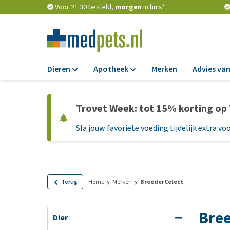
Voor 21:30 besteld,
morgen
in huis*
Dieren
Apotheek
Merken
Advies van
Voer
Apotheek
Trovet Week: tot 15% korting op
Hondenbrokken
Vlooien en teken
Sla jouw favoriete voeding tijdelijk extra voo
Natvoer
Ontworming
Dieetvoer
Medicijnen en
supplementen
Standaardvoer
Probiotica en we
Graanvrij honden
Terug
Home
Merken
BreederCelect
Vitamines en min
Puppyvoer en sna
Bree
Medische benodi
Glutenvrij honden
Dier