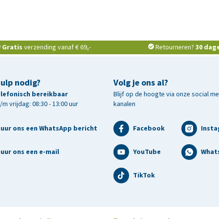
Gratis
verzending vanaf € 69,-
Retourneren?
30 dag
hulp nodig?
Volg je ons al?
telefonisch bereikbaar
Blijf op de hoogte via onze social m
m vrijdag: 08:30 - 13:00 uur
kanalen
tuur ons een WhatsApp bericht
Facebook
Inst
uur ons een e-mail
YouTube
What
TikTok