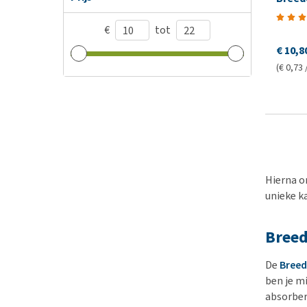
€
tot
€ 10,8
(€ 0,73 /
Hierna o
unieke k
Breed
De
Breed
ben je m
absorber