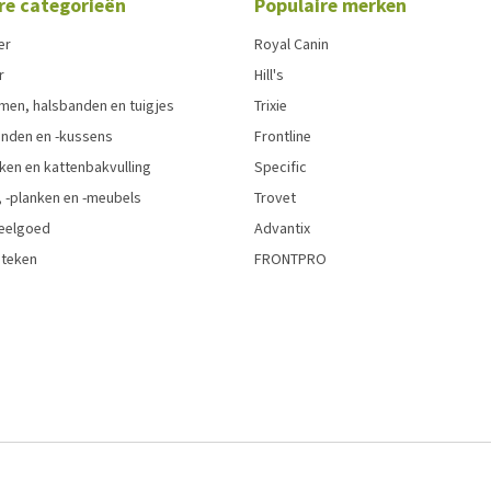
re categorieën
Populaire merken
er
Royal Canin
r
Hill's
men, halsbanden en tuigjes
Trixie
den en -kussens
Frontline
ken en kattenbakvulling
Specific
 -planken en -meubels
Trovet
eelgoed
Advantix
 teken
FRONTPRO