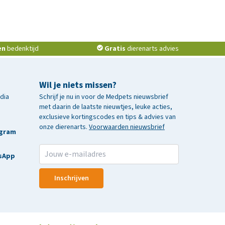
en
bedenktijd
Gratis
dierenarts advies
Wil je niets missen?
edia
Schrijf je nu in voor de Medpets nieuwsbrief
met daarin de laatste nieuwtjes, leuke acties,
exclusieve kortingscodes en tips & advies van
onze dierenarts.
Voorwaarden nieuwsbrief
agram
sApp
Inschrijven