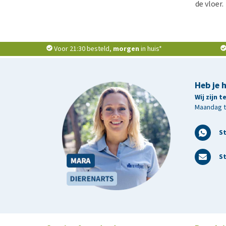
de vloer.
Voor 21:30 besteld,
morgen
in huis*
Heb je 
Wij zijn 
Maandag t/
S
St