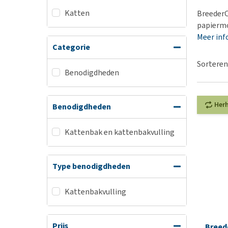
BARF
Hypoallergeen vo
Katten
BreederC
Puppy apotheek
Biologisch honde
papiermo
Vuurwerkangst
Meer inf
Vegan hondenvoe
Categorie
Bekijk alles
Snacks
Sorteren
Bekijk alles
Benodigdheden
Her
Benodigdheden
Kattenbak en kattenbakvulling
Type benodigdheden
Kattenbakvulling
Prijs
Breed