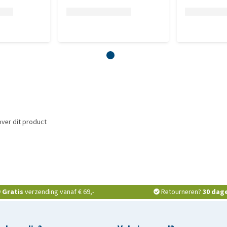
ver dit product
Gratis
verzending vanaf € 69,-
Retourneren?
30 dag