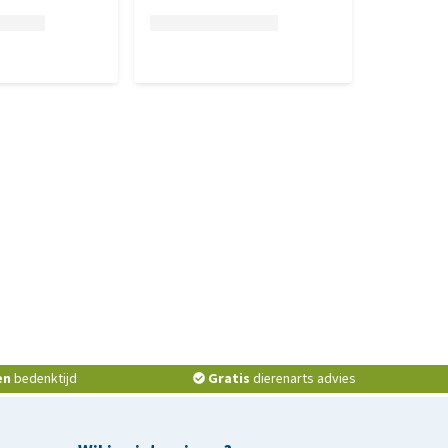
en
bedenktijd
Gratis
dierenarts advies