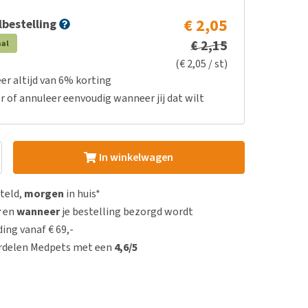
€ 2,05
bestelling
€ 2,15
aal
(€ 2,05 / st)
er altijd van 6% korting
r of annuleer eenvoudig wanneer jij dat wilt
In winkelwagen
steld,
morgen
in huis*
r
en
wanneer
je bestelling bezorgd wordt
ing vanaf € 69,-
rdelen Medpets met een
4,6/5