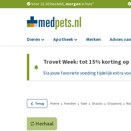
Voor 21:30 besteld,
morgen
in huis*
Dieren
Apotheek
Merken
Advies van
Voer
Apotheek
Trovet Week: tot 15% korting op
Hondenbrokken
Vlooien en teken
Sla jouw favoriete voeding tijdelijk extra voo
Natvoer
Ontworming
Dieetvoer
Medicijnen en
supplementen
Standaardvoer
Probiotica en we
Graanvrij honden
Terug
Home
Honden
Voer
Snacks
Graanvrij
Na
Vitamines en min
Puppyvoer en sna
Medische benodi
Herhaal
Glutenvrij honden