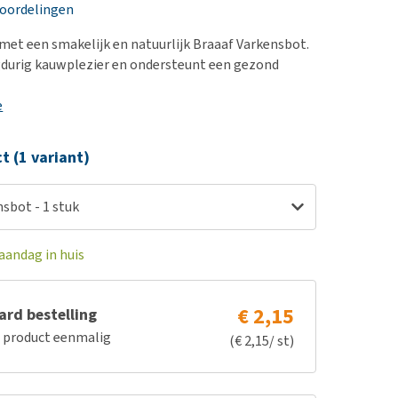
erproblemen
nd te zwaar wordt?
eoordelingen
derdom en dementie
lp! Mijn hond plast in
met een smakelijk en natuurlijk Braaaf Varkensbot.
is. Wat nu?
ergewicht en conditie
gdurig kauwplezier en ondersteunt een gezond
kijk alles
ieren, pezen en botten
e
uchtbaarheid
kijk alles
ct (1 variant)
sbot - 1 stuk
aandag in huis
€ 2,15
rd bestelling
e product eenmalig
(€ 2,15/ st)