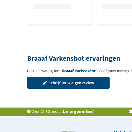
Braaaf Varkensbot ervaringen
Heb je ervaring met
Braaaf Varkensbot
? Geef jouw mening o
Schrijf jouw eigen review
Voor 21:30 besteld,
morgen
in huis*