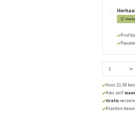
Herhaal
Herh
Profite
Pauzee
Voor 21:30 be
Kies zelf
waa
Gratis
verzend
Klanten beoo