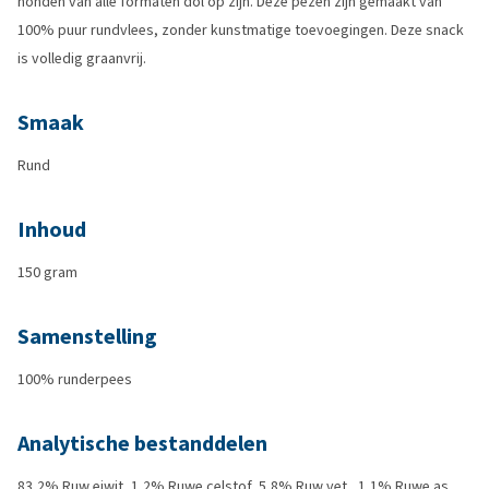
honden van alle formaten dol op zijn. Deze pezen zijn gemaakt van
100% puur rundvlees, zonder kunstmatige toevoegingen. Deze snack
is volledig graanvrij.
Smaak
Rund
Inhoud
150 gram
Samenstelling
100% runderpees
Analytische bestanddelen
83,2% Ruw eiwit, 1,2% Ruwe celstof, 5,8% Ruw vet , 1,1% Ruwe as,