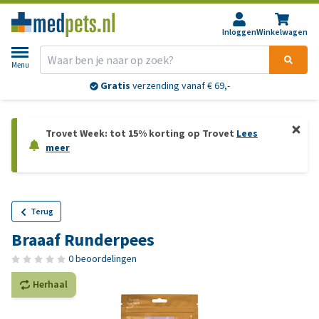
Inloggen
Winkelwagen
Menu
Gratis
verzending vanaf € 69,-
Trovet Week: tot 15% korting op Trovet
Lees
meer
Terug
Braaaf Runderpees
0 beoordelingen
Herhaal