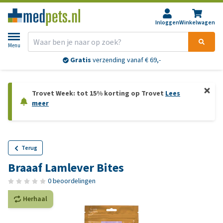
Inloggen
Winkelwagen
Menu
Gratis
verzending vanaf € 69,-
Trovet Week: tot 15% korting op Trovet
Lees
meer
Terug
Braaaf Lamlever Bites
0 beoordelingen
Herhaal