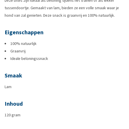
Deze bites zijn ideaal als beloning tijdens het trainen of als lekker
tussendoortje. Gemaakt van lam, bieden ze een volle smaak waar je
hond van zal genieten. Deze snack is graanvrij en 100% natuurlijk.
Eigenschappen
100% natuurlijk
Graanvrij
Ideale beloningssnack
Smaak
Lam
Inhoud
120 gram