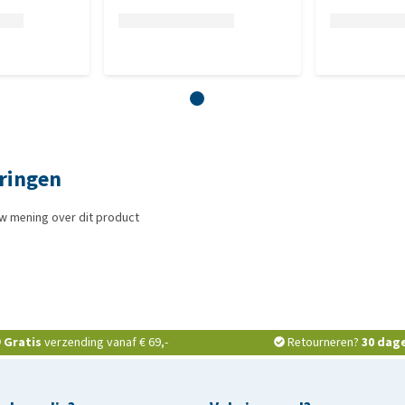
ringen
w mening over dit product
Gratis
verzending vanaf € 69,-
Retourneren?
30 dag