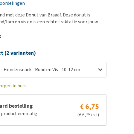
erproblemen
nd te zwaar wordt?
eoordelingen
derdom en dementie
lp! Mijn hond plast in
d met deze Donut van Braaaf. Deze donut is
is. Wat nu?
ergewicht en conditie
d/lam en vis en is een echte traktatie voor jouw
kijk alles
ieren, pezen en botten
e
uchtbaarheid
kijk alles
ct (2 varianten)
 - Hondensnack - Rund en Vis - 10-12 cm
orgen in huis
€ 6,75
rd bestelling
e product eenmalig
(€ 6,75/ st)