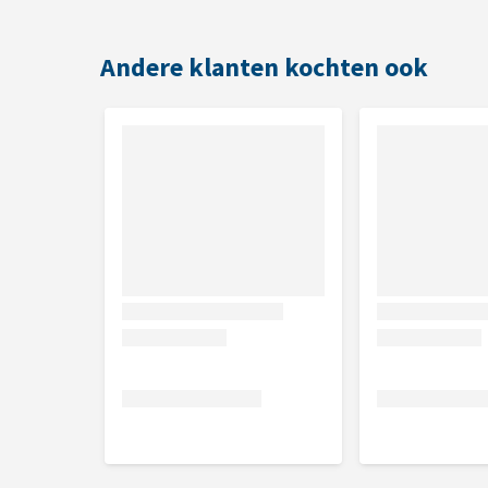
Samenstelling
Andere klanten kochten ook
Rund en vis:
50% runderhuid, 39% rundvlees, 6% kabe
Lam en vis:
50% runderhuid, 39% lamsvlees, 6% kabe
Analytische bestanddelen
Rund en vis:
63,3% ruw eiwit, 0,6% ruwe celstof, 3,
Lam en vis:
65,1% ruw eiwit, 0,5% ruwe celstof, 2,9