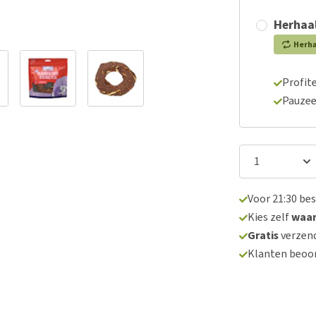
Herhaal
Herh
Profite
Pauzee
Voor 21:30 be
Kies zelf
waa
Gratis
verzend
Klanten beoo