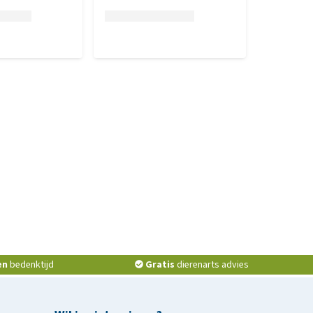
en
bedenktijd
Gratis
dierenarts advies