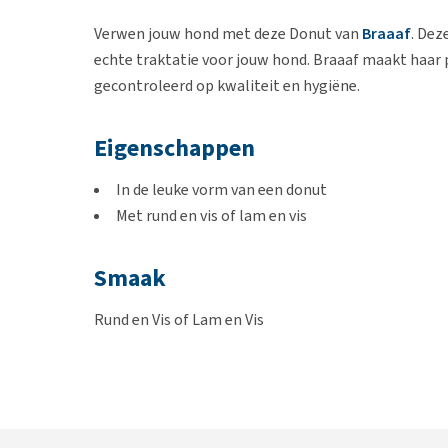
Verwen jouw hond met deze Donut van
Braaaf
. Dez
echte traktatie voor jouw hond. Braaaf maakt haar 
gecontroleerd op kwaliteit en hygiëne.
Eigenschappen
In de leuke vorm van een donut
Met rund en vis of lam en vis
Smaak
Rund en Vis of Lam en Vis
Inhoud
10-12 cm donut