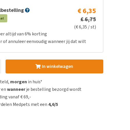
€ 6,35
bestelling
€ 6,75
aal
(€ 6,35 / st)
er altijd van 6% korting
r of annuleer eenvoudig wanneer jij dat wilt
In winkelwagen
steld,
morgen
in huis*
r
en
wanneer
je bestelling bezorgd wordt
ing vanaf € 69,-
rdelen Medpets met een
4,6/5