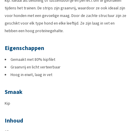
kip. Ideaal als beloning of tussendoortje en perfect om te gebruiken
tijdens het trainen. De strips zijn graanvrij, waardoor ze ook ideaal zijn
voor honden met een gevoelige maag. Door de zachte structuur zijn ze
geschikt voor elk type hond en elke leeftijd. Ze zijn laag in vet en
hebben een hoog proteïnegehalte.
Eigenschappen
Gemaakt met 80% kipfilet
Graanvrij en licht verteerbaar
Hoog in eiwit, laag in vet
Smaak
Kip
Inhoud