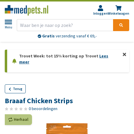
Inloggen
Winkelwagen
Menu
Gratis
verzending vanaf € 69,-
Trovet Week: tot 15% korting op Trovet
Lees
meer
Terug
Braaaf Chicken Strips
0 beoordelingen
Herhaal