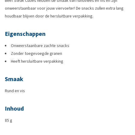
Beef Steak Cubes hebben de smaak van rundvlees en vis en zijn
onweerstaanbaar voor jouw viervoeter! De snacks zullen extra lang
houdbaar blijven door de hersluitbare verpakking.
Eigenschappen
Onweerstaanbare zachte snacks
Zonder toegevoegde granen
Heeft hersluitbare verpakking
Smaak
Rund en vis
Inhoud
85 g