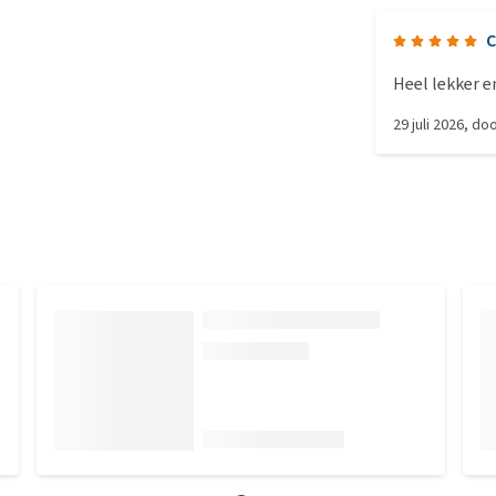
C
Heel lekker e
29 juli 2026
, do