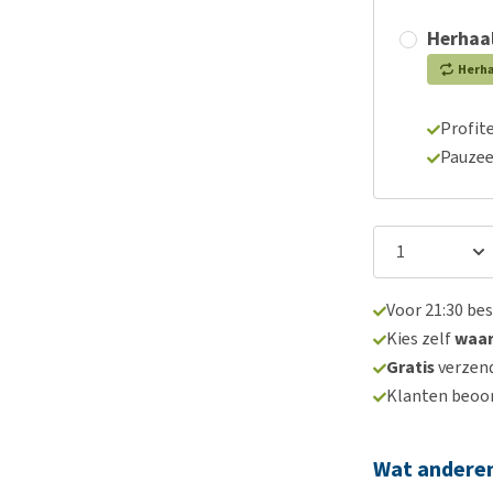
Herhaal
Herh
Profite
Pauzee
Voor 21:30 be
Kies zelf
waa
Gratis
verzend
Klanten beoo
Wat andere