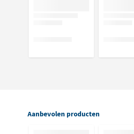
Samenstelling
Vlees en dierlijke bijproducten 90% (kip), bijprodu
Analytische bestanddelen
Ruw eiwit: 26%, ruw vet: 30%, ruwe as: 5%, ruwe cel
Aanbevolen producten