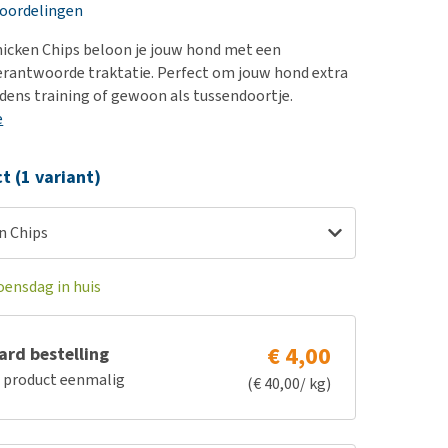
erproblemen
nd te zwaar wordt?
eoordelingen
derdom en dementie
lp! Mijn hond plast in
icken Chips beloon je jouw hond met een
is. Wat nu?
ergewicht en conditie
erantwoorde traktatie. Perfect om jouw hond extra
kijk alles
jdens training of gewoon als tussendoortje.
ieren, pezen en botten
e
uchtbaarheid
kijk alles
ct (1 variant)
n Chips
oensdag in huis
€ 4,00
rd bestelling
e product eenmalig
(€ 40,00/ kg)