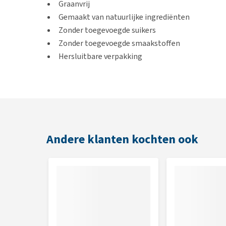
Graanvrij
Gemaakt van natuurlijke ingrediënten
Zonder toegevoegde suikers
Zonder toegevoegde smaakstoffen
Hersluitbare verpakking
Smaak
Kip
Andere klanten kochten ook
Inhoud
100 g
Voedingsadvies
Geef als beloning of tussendoortje naast de dagelijk