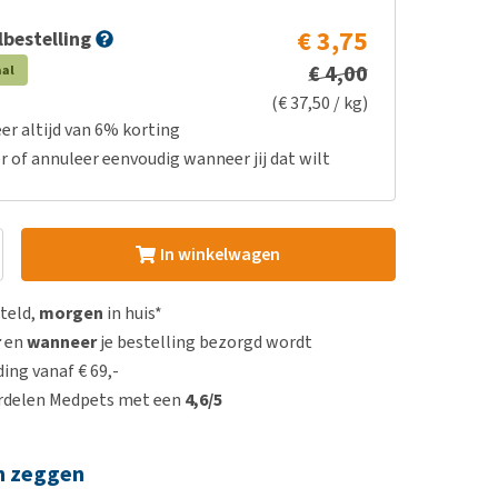
€ 3,75
bestelling
€ 4,00
aal
(€ 37,50 / kg)
er altijd van 6% korting
r of annuleer eenvoudig wanneer jij dat wilt
In winkelwagen
steld,
morgen
in huis*
r
en
wanneer
je bestelling bezorgd wordt
ing vanaf € 69,-
rdelen Medpets met een
4,6/5
n zeggen