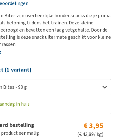
erproblemen
nd te zwaar wordt?
beoordelingen
derdom en dementie
lp! Mijn hond plast in
n Bites zijn overheerlijke hondensnacks die je prima
is. Wat nu?
ergewicht en conditie
als beloning tijdens het trainen. Deze kleine
kijk alles
 gedroogd en bevatten een laag vetgehalte. Door de
ieren, pezen en botten
telling is deze snack uitermate geschikt voor kleine
uchtbaarheid
nrassen.
e
kijk alles
ct (1 variant)
 Bites - 90 g
aandag in huis
€ 3,95
rd bestelling
e product eenmalig
(€ 43,89/ kg)