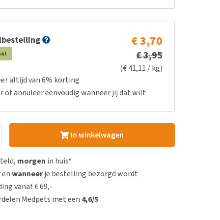
€ 3,70
bestelling
€ 3,95
aal
(€ 41,11 / kg)
er altijd van 6% korting
r of annuleer eenvoudig wanneer jij dat wilt
In winkelwagen
steld,
morgen
in huis*
r
en
wanneer
je bestelling bezorgd wordt
ing vanaf € 69,-
rdelen Medpets met een
4,6/5