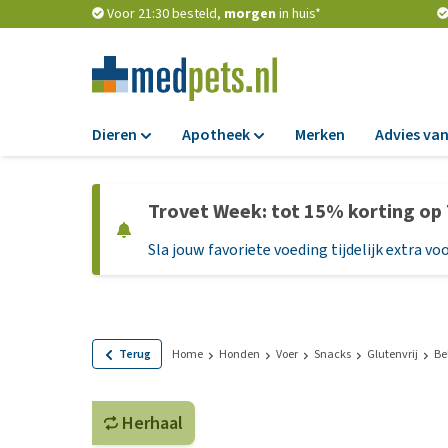
Voor 21:30 besteld,
morgen
in huis*
Dieren
Apotheek
Merken
Advies van
Voer
Apotheek
Trovet Week: tot 15% korting op
Hondenbrokken
Vlooien en teken
Sla jouw favoriete voeding tijdelijk extra voo
Natvoer
Ontworming
Dieetvoer
Medicijnen en
supplementen
Standaardvoer
Probiotica en we
Graanvrij honden
Terug
Home
Honden
Voer
Snacks
Glutenvrij
Be
Vitamines en min
Puppyvoer en sna
Medische benodi
Herhaal
Glutenvrij honden