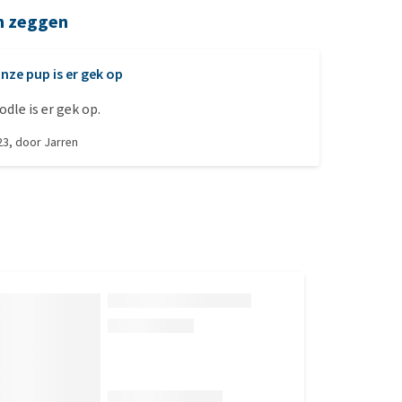
n zeggen
nze pup is er gek op
dle is er gek op.
23
, door
Jarren