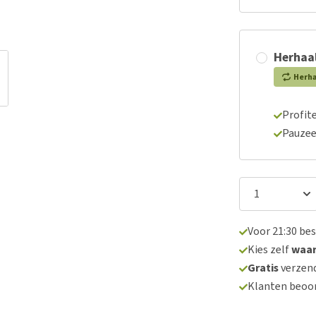
Herhaal
Herh
Profite
Pauzee
Voor 21:30 be
Kies zelf
waa
Gratis
verzend
Klanten beoo