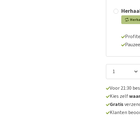
Herhaal
Herh
Profite
Pauzee
Voor 21:30 be
Kies zelf
waa
Gratis
verzend
Klanten beoo