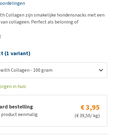
erproblemen
nd te zwaar wordt?
eoordelingen
derdom en dementie
lp! Mijn hond plast in
th Collagen zijn smakelijke hondensnacks met een
is. Wat nu?
ergewicht en conditie
 van collageen. Perfect als beloning of
kijk alles
ieren, pezen en botten
e
uchtbaarheid
kijk alles
ct (1 variant)
with Collagen - 100 gram
orgen in huis
€ 3,95
rd bestelling
e product eenmalig
(€ 39,50/ kg)