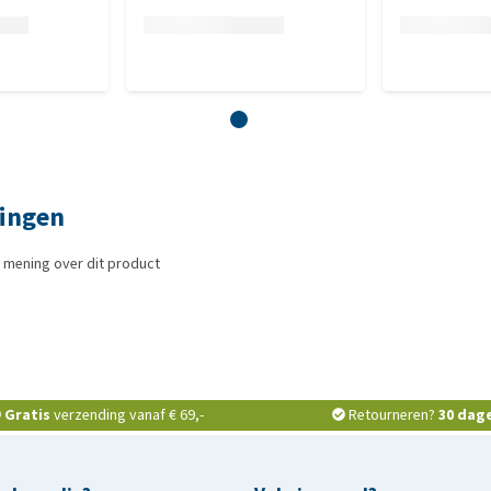
ringen
 mening over dit product
Gratis
verzending vanaf € 69,-
Retourneren?
30 dag