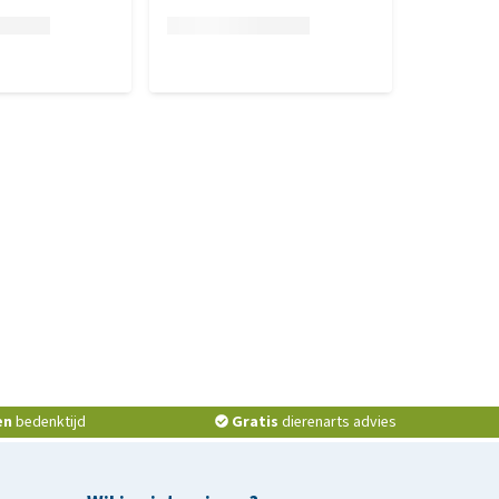
en
bedenktijd
Gratis
dierenarts advies