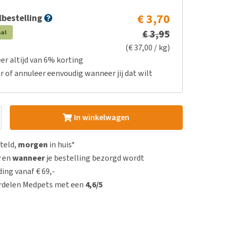
€ 3,70
bestelling
€ 3,95
aal
(€ 37,00 / kg)
er altijd van 6% korting
r of annuleer eenvoudig wanneer jij dat wilt
In winkelwagen
steld,
morgen
in huis*
r
en
wanneer
je bestelling bezorgd wordt
ing vanaf € 69,-
rdelen Medpets met een
4,6/5