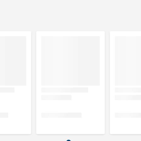
5%, collageen 15%), plantaardige bijproducten, oliën en
tof 0,5%, vocht 12%.