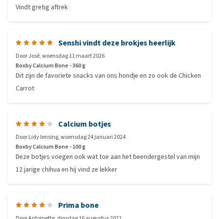
Vindt gretig aftrek
Senshi vindt deze brokjes heerlijk
Door
José
,
woensdag 11 maart 2026
Boxby Calcium Bone - 360 g
Dit zijn de favoriete snacks van ons hondje en zo ook de Chicken
Carrot
Calcium botjes
Door
Lidy lensing
,
woensdag 24 januari 2024
Boxby Calcium Bone - 100 g
Deze botjes voegen ook wat toe aan het beendergestel van mijn
12 jarige chihua en hij vind ze lekker
Prima bone
Door
Antoinette
,
dinsdag 16 augustus 2022